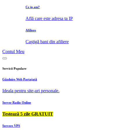
Ce ip am?
Află care este adresa ta IP
Afiliere
Caștigă bani din afiliere
Contul Meu
Servicii Populare
Găzduire Web Partajată
Ideala pentru site-uri personale.
Server Radio Online
Testează 5 zile GRATUIT
Servere VPS