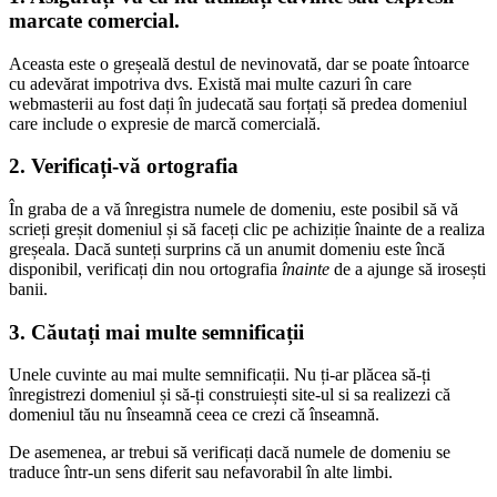
marcate comercial.
Aceasta este o greșeală destul de nevinovată, dar se poate întoarce
cu adevărat impotriva dvs. Există mai multe cazuri în care
webmasterii au fost dați în judecată sau forțați să predea domeniul
care include o expresie de marcă comercială.
2. Verificați-vă ortografia
În graba de a vă înregistra numele de domeniu, este posibil să vă
scrieți greșit domeniul și să faceți clic pe achiziție înainte de a realiza
greșeala. Dacă sunteți surprins că un anumit domeniu este încă
disponibil, verificați din nou ortografia
înainte
de a ajunge să irosești
banii.
3. Căutați mai multe semnificații
Unele cuvinte au mai multe semnificații. Nu ți-ar plăcea să-ți
înregistrezi domeniul și să-ți construiești site-ul si sa realizezi că
domeniul tău nu înseamnă ceea ce crezi că înseamnă.
De asemenea, ar trebui să verificați dacă numele de domeniu se
traduce într-un sens diferit sau nefavorabil în alte limbi.