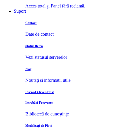
Acces total și Panel fără reclamă.
Suport
Contact
Date de contact
Status Retea
Vezi statusul serverelor
Blog
Noutăți și informații utile
Discord Clever-Host
Intrebări Frecvente
Bibliotecă de cunoștințe
Modalitați de Plată