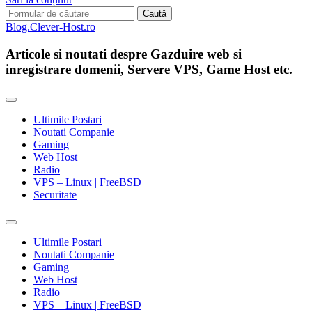
Search
for:
Blog.Clever-Host.ro
Articole si noutati despre Gazduire web si
inregistrare domenii, Servere VPS, Game Host etc.
Ultimile Postari
Noutati Companie
Gaming
Web Host
Radio
VPS – Linux | FreeBSD
Securitate
Toggle
search
Ultimile Postari
field
Noutati Companie
Gaming
Web Host
Radio
VPS – Linux | FreeBSD