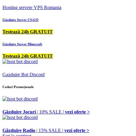
Hosting servere VPS Romania
Găzduire Server CS:GO
Testează 24h GRATUIT
Găzduire Server Minecraft
Testează 24h GRATUIT
Gazduire Bot Discord
Coduri Promoționale
Găzduire Jocuri
| 10% SALE |
vezi oferte >
Găzduire Radio
| 15% SALE |
vezi oferte >
Sari la conținut