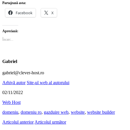
Partajează asta:
Facebook
X
Apreciază:
Încarc...
Gabriel
gabriel@clever-host.ro
Arhivă autor
Site-ul web al autorului
02/11/2022
Web Host
domeniu
,
domeniu ro
,
gazduire web
,
website
,
website builder
Articolul anterior
Articolul următor