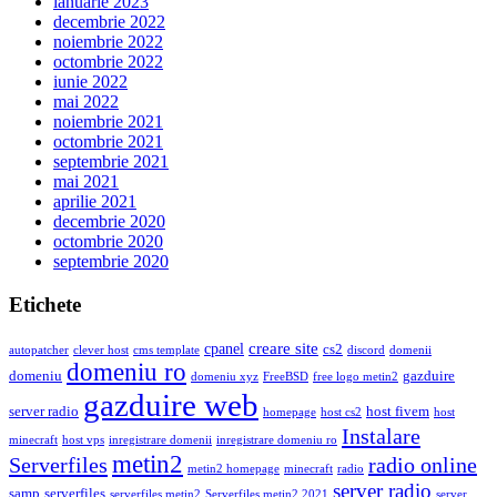
ianuarie 2023
decembrie 2022
noiembrie 2022
octombrie 2022
iunie 2022
mai 2022
noiembrie 2021
octombrie 2021
septembrie 2021
mai 2021
aprilie 2021
decembrie 2020
octombrie 2020
septembrie 2020
Etichete
creare site
cpanel
cs2
autopatcher
clever host
cms template
discord
domenii
domeniu ro
domeniu
gazduire
domeniu xyz
FreeBSD
free logo metin2
gazduire web
server radio
host fivem
homepage
host cs2
host
Instalare
minecraft
host vps
inregistrare domenii
inregistrare domeniu ro
metin2
Serverfiles
radio online
metin2 homepage
minecraft
radio
server radio
samp
serverfiles
serverfiles metin2
Serverfiles metin2 2021
server