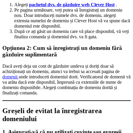
Alegeți
pachetul dvs. de găzduire web Clever Host
.
Pe pagina următoare, veți putea să înregistrați un domeniu
nou. Doar introduceți numele dvs. de domeniu, alegeți
extensia numelui de domeniu și Clever Host vă va spune dacă
domeniul este disponibil.
După ce ați găsit un domeniu care vă place disponibil, vă veți
finaliza comanda și domeniul dvs. va fi gata.
Opțiunea 2: Cum să înregistrați un domeniu fără
găzduire suplimentară
Dacă aveți deja un cont de găzduire undeva și doriți doar să
achiziționați un domeniu, atunci va trebui sa accesati pagina de
domenii
unde introduceti domeniul dorit. Verificatorul de domenii vă
va arăta dacă este disponibil, împreună cu extensiile de nume de
domeniu disponibile. Alegeți combinația de domeniu dorită și
finalizați comanda.
Greșeli de evitat la înregistrarea
domeniului
1. Asigurați-vă că nu utilizați cuvinte sau expresii