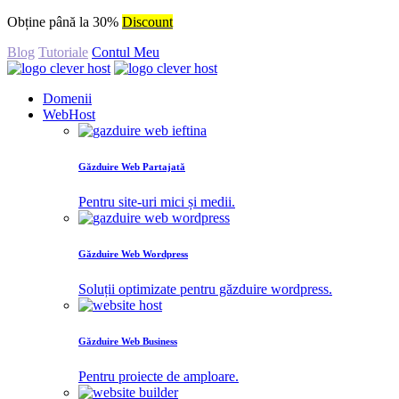
Obține până la 30%
Discount
Blog
Tutoriale
Contul Meu
Domenii
WebHost
Găzduire Web Partajată
Pentru site-uri mici și medii.
Găzduire Web Wordpress
Soluții optimizate pentru găzduire wordpress.
Găzduire Web Business
Pentru proiecte de amploare.