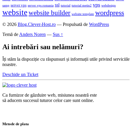
vps
ssl
server vps
samp
server vps romania
tutorial
tutorial metin2
webdesign
website
wordpress
website builder
website template
© 2026
Blog.Clever-Host.ro
— Propulsată de
WordPress
Temă de
Anders Noren
—
Sus ↑
Ai intrebări sau nelămuri?
Îți stăm la dispoziție cu răspunsuri și informații utile privind serviciile
noastre.
Deschide un Ticket
Ca furnizor de găzduire web, misiunea noastră este
să aducem succesul tuturor celor care sunt online.
Metode de plata