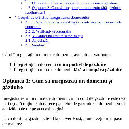
Opțiunea 1: Cum să înregistrați un domeniu și găzduire
Opțiunea 2: Cum să înregistrați un domeniu fără găzduire
suplimentară
Greșeli de evitat la înregistrarea domeniului
1. Asigurați-vă că nu utilizați cuvinte sau expresii marcate
comercial.
2. Verificați-vă ortografia
3. Căutați mai multe semnificații
Apreciază:
Similare
Când înregistrați un nume de domeniu, aveti doua variante:
Înregistrați un domeniu
cu un pachet de găzduire
Înregistrați un nume de domeniu
fără a cumpăra găzduire
Opțiunea 1: Cum să înregistrați un domeniu și
găzduire
Înregistrarea unui nume de domeniu cu un cont de găzduire este cea
mai ușoară opțiune, deoarece pachetul de gazduire si domeniul vor fi
achizitionate de pe aceeasi pagină.
Daca doriti sa gazduii site-ul la Clever Host, atunci veți urma pașii
de mai jos: