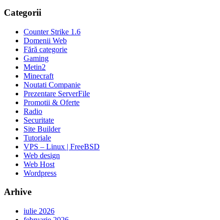
Categorii
Counter Strike 1.6
Domenii Web
Fără categorie
Gaming
Metin2
Minecraft
Noutati Companie
Prezentare ServerFile
Promotii & Oferte
Radio
Securitate
Site Builder
Tutoriale
VPS – Linux | FreeBSD
Web design
Web Host
Wordpress
Arhive
iulie 2026
februarie 2026