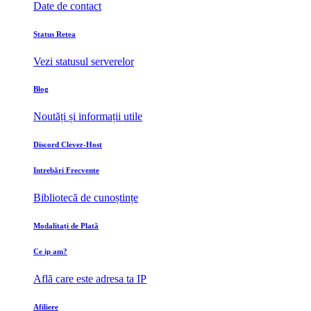
Date de contact
Status Retea
Vezi statusul serverelor
Blog
Noutăți și informații utile
Discord Clever-Host
Intrebări Frecvente
Bibliotecă de cunoștințe
Modalitați de Plată
Ce ip am?
Află care este adresa ta IP
Afiliere