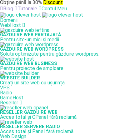
Obține până la 30%
Discount
Blog
Tutoriale
Contul Meu
Domenii
WebHost
GĂZDUIRE WEB PARTAJATĂ
Pentru site-uri mici și medii.
GĂZDUIRE WEB WORDPRESS
Soluții optimizate pentru găzduire wordpress.
GĂZDUIRE WEB BUSINESS
Pentru proiecte de amploare.
WEBSITE BUILDER
Creați un site web cu ușurință.
VPS
Radio
GameHost
Reseller
RESELLER GĂZDUIRE WEB
Acces total și CPanel fără reclamă.
RESELLER SERVERE RADIO
Acces total și Panel fără reclamă.
Web Design