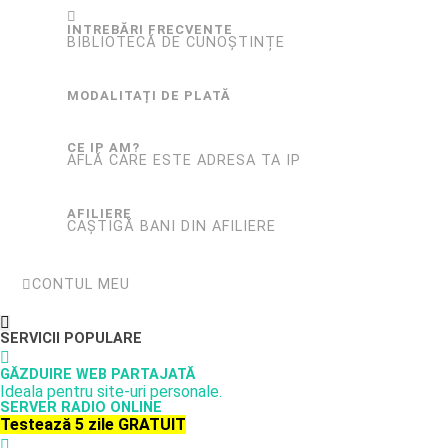
INTREBĂRI FRECVENTE
BIBLIOTECĂ DE CUNOȘTINȚE
MODALITAȚI DE PLATĂ
CE IP AM?
AFLĂ CARE ESTE ADRESA TA IP
AFILIERE
CAȘTIGĂ BANI DIN AFILIERE
CONTUL MEU
SERVICII POPULARE
GĂZDUIRE WEB PARTAJATĂ
Ideala pentru site-uri personale.
SERVER RADIO ONLINE
Testează 5 zile GRATUIT