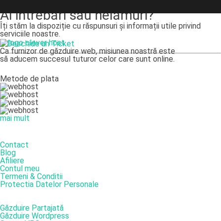
Ai intrebări sau nelămuri?
Îți stăm la dispoziție cu răspunsuri și informații utile privind
serviciile noastre.
Deschide un Ticket
Ca furnizor de găzduire web, misiunea noastră este
să aducem succesul tuturor celor care sunt online.
Metode de plata
mai mult
DESPRE NOI
Contact
Blog
Afiliere
Contul meu
Termeni & Conditii
Protectia Datelor Personale
SERVICII
Găzduire Partajată
Găzduire Wordpress