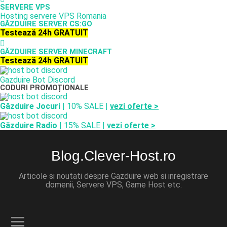
SERVERE VPS
Hosting servere VPS Romania
GĂZDUIRE SERVER CS:GO
Testează 24h GRATUIT
GĂZDUIRE SERVER MINECRAFT
Testează 24h GRATUIT
Gazduire Bot Discord
CODURI PROMOȚIONALE
Găzduire Jocuri
| 10% SALE |
vezi oferte >
Găzduire Radio
| 15% SALE |
vezi oferte >
Blog.Clever-Host.ro
Articole si noutati despre Gazduire web si inregistrare
domenii, Servere VPS, Game Host etc.