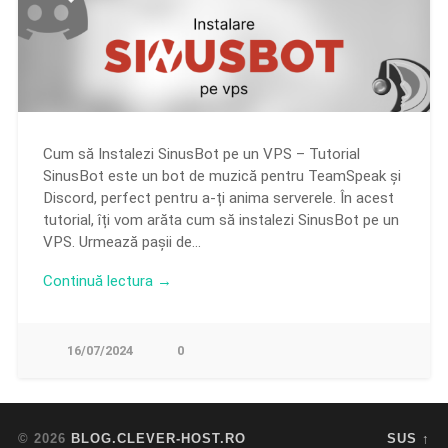
Cum să Instalezi SinusBot pe un VPS – Tutorial
SinusBot este un bot de muzică pentru TeamSpeak și
Discord, perfect pentru a-ți anima serverele. În acest
tutorial, îți vom arăta cum să instalezi SinusBot pe un
VPS. Urmează pașii de…
Continuă lectura →
16/07/2024
0
© 2026
BLOG.CLEVER-HOST.RO
SUS ↑