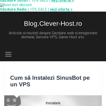
Găzduire Jocuri
| 10% SALE |
vezi oferte >
Găzduire Radio
| 15% SALE |
vezi oferte >
Blog.Clever-Host.ro
Articole si noutati despre Gazduire web si inregistrare
domenii, Servere VPS, Game Host etc.
Cum să Instalezi SinusBot pe
un VPS