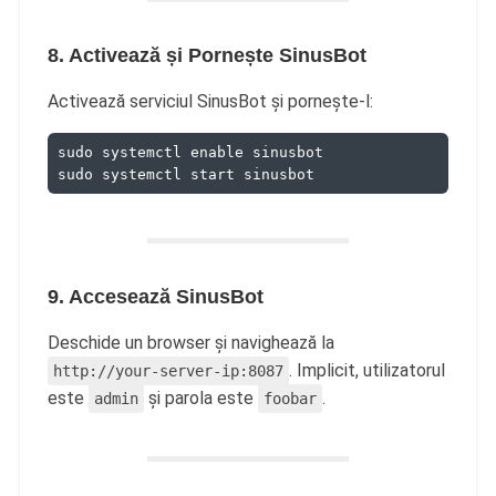
8. Activează și Pornește SinusBot
Activează serviciul SinusBot și pornește-l:
sudo systemctl enable sinusbot
sudo systemctl start sinusbot
9. Accesează SinusBot
Deschide un browser și navighează la
. Implicit, utilizatorul
http://your-server-ip:8087
este
și parola este
.
admin
foobar