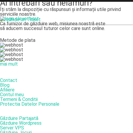
Ai intrebări sau nelămuri?
Îți stăm la dispoziție cu răspunsuri și informații utile privind
serviciile noastre.
Deschide un Ticket
Ca furnizor de găzduire web, misiunea noastră este
să aducem succesul tuturor celor care sunt online.
Metode de plata
mai mult
DESPRE NOI
Contact
Blog
Afiliere
Contul meu
Termeni & Conditii
Protectia Datelor Personale
SERVICII
Găzduire Partajată
Găzduire Wordpress
Server VPS
Găzduire Jocuri