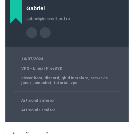
Gabriel
gabriel@clever-host.ro
16/07/2024
VPS - Linux | FreeBSD
clever host
,
discord
,
ghid instalare
,
server de
jocuri
,
sinusbot
,
tutorial
,
vps
Articolul anterior
Articolul următor