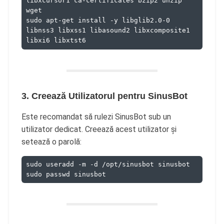
libxcursor1 ca-certificates bzip2 unzip 
wget
sudo apt-get install -y libglib2.0-0 
libnss3 libxss1 libasound2 libxcomposite1 
libxi6 libxtst6
3. Creează Utilizatorul pentru SinusBot
Este recomandat să rulezi SinusBot sub un
utilizator dedicat. Creează acest utilizator și
setează o parolă:
sudo useradd -m -d /opt/sinusbot sinusbot
sudo passwd sinusbot