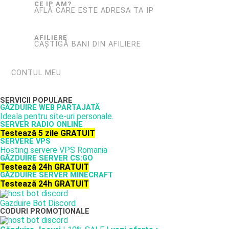
CE IP AM?
AFLĂ CARE ESTE ADRESA TA IP
AFILIERE
CAȘTIGĂ BANI DIN AFILIERE
CONTUL MEU
SERVICII POPULARE
GĂZDUIRE WEB PARTAJATĂ
Ideala pentru site-uri personale.
SERVER RADIO ONLINE
Testează 5 zile GRATUIT
SERVERE VPS
Hosting servere VPS Romania
GĂZDUIRE SERVER CS:GO
Testează 24h GRATUIT
GĂZDUIRE SERVER MINECRAFT
Testează 24h GRATUIT
Gazduire Bot Discord
CODURI PROMOȚIONALE