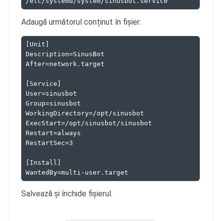
/etc/systemd/system/sinusbot.service
Adaugă următorul conținut în fișier:
[Unit]
Description=SinusBot
After=network.target
[Service]
User=sinusbot
Group=sinusbot
WorkingDirectory=/opt/sinusbot
ExecStart=/opt/sinusbot/sinusbot
Restart=always
RestartSec=3
[Install]
WantedBy=multi-user.target
Salvează și închide fișierul.