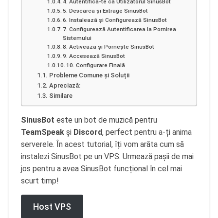
4. Autentifică-te ca Utilizatorul SinusBot
5. Descarcă și Extrage SinusBot
6. Instalează și Configurează SinusBot
7. Configurează Autentificarea la Pornirea
Sistemului
8. Activează și Pornește SinusBot
9. Accesează SinusBot
10. Configurare Finală
Probleme Comune și Soluții
Apreciază:
Similare
SinusBot
este un bot de muzică pentru
TeamSpeak
și
Discord
, perfect pentru a-ți anima
serverele. În acest tutorial, îți vom arăta cum să
instalezi SinusBot pe un VPS. Urmează pașii de mai
jos pentru a avea SinusBot funcțional în cel mai
scurt timp!
Host VPS