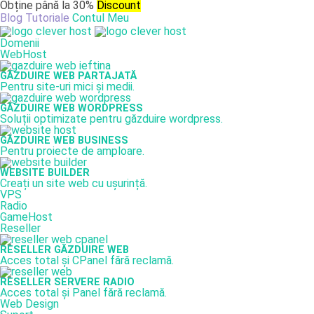
Obține până la 30%
Discount
Blog
Tutoriale
Contul Meu
Domenii
WebHost
GĂZDUIRE WEB PARTAJATĂ
Pentru site-uri mici și medii.
GĂZDUIRE WEB WORDPRESS
Soluții optimizate pentru găzduire wordpress.
GĂZDUIRE WEB BUSINESS
Pentru proiecte de amploare.
WEBSITE BUILDER
Creați un site web cu ușurință.
VPS
Radio
GameHost
Reseller
RESELLER GĂZDUIRE WEB
Acces total și CPanel fără reclamă.
RESELLER SERVERE RADIO
Acces total și Panel fără reclamă.
Web Design