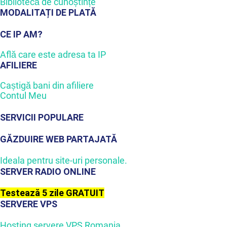
Bibliotecă de cunoștințe
MODALITAȚI DE PLATĂ
CE IP AM?
Află care este adresa ta IP
AFILIERE
Caștigă bani din afiliere
Contul Meu
SERVICII POPULARE
GĂZDUIRE WEB PARTAJATĂ
Ideala pentru site-uri personale.
SERVER RADIO ONLINE
Testează 5 zile GRATUIT
SERVERE VPS
Hosting servere VPS Romania