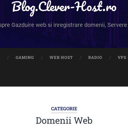
Blog.Clever-Host.ro
despre Gazduire web si inregistrare domenii, Server
E
GAMING
WEB HOST
RADIO
VPS 
CATEGORIE
Domenii Web