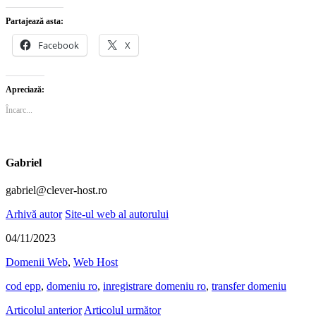
Partajează asta:
Facebook
X
Apreciază:
Încarc...
Gabriel
gabriel@clever-host.ro
Arhivă autor
Site-ul web al autorului
04/11/2023
Domenii Web
,
Web Host
cod epp
,
domeniu ro
,
inregistrare domeniu ro
,
transfer domeniu
Articolul anterior
Articolul următor