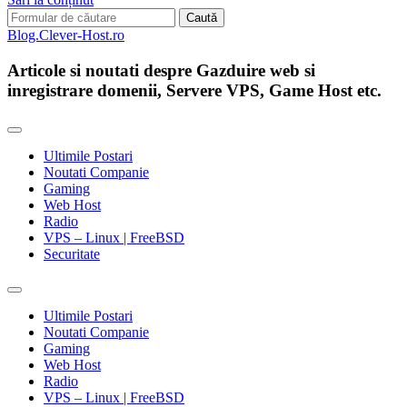
Search
for:
Blog.Clever-Host.ro
Articole si noutati despre Gazduire web si
inregistrare domenii, Servere VPS, Game Host etc.
Ultimile Postari
Noutati Companie
Gaming
Web Host
Radio
VPS – Linux | FreeBSD
Securitate
Toggle
search
Ultimile Postari
field
Noutati Companie
Gaming
Web Host
Radio
VPS – Linux | FreeBSD