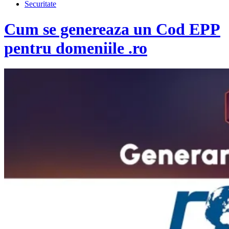
Securitate
Cum se genereaza un Cod EPP
pentru domeniile .ro