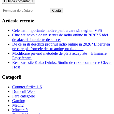
Search
for:
Articole recente
Cele mai importante motive pentru care să alegi un VPS
Cine are nevoie de un server de radio online in 2026? 5 idei
de afaceri si proiecte de succes
De ce sa iti deschizi propriul radio online in 2026? Libertatea
pe care platformele de streaming nu ti-o dau.
Modificare privind metodele de plată acceptate – Eliminare
Paysafecard
Realizare site Koko Drinks. Studiu de caz e-commerce Clever
Host
Categorii
Counter Strike 1.6
Domenii Web
Fără categorie
Gaming
Metin2
Minecraft