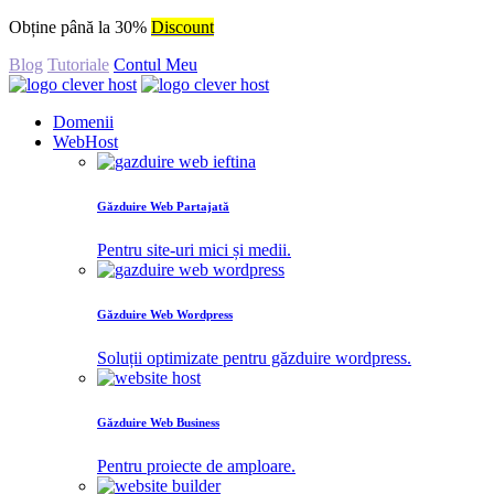
Obține până la 30%
Discount
Blog
Tutoriale
Contul Meu
Domenii
WebHost
Găzduire Web Partajată
Pentru site-uri mici și medii.
Găzduire Web Wordpress
Soluții optimizate pentru găzduire wordpress.
Găzduire Web Business
Pentru proiecte de amploare.