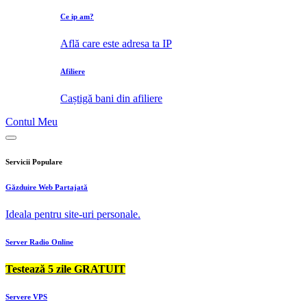
Ce ip am?
Află care este adresa ta IP
Afiliere
Caștigă bani din afiliere
Contul Meu
Servicii Populare
Găzduire Web Partajată
Ideala pentru site-uri personale.
Server Radio Online
Testează 5 zile GRATUIT
Servere VPS