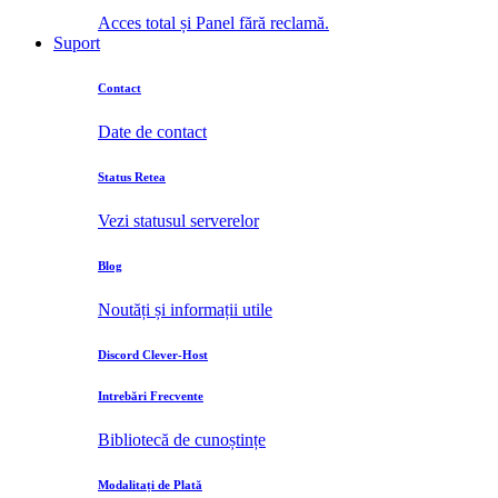
Acces total și Panel fără reclamă.
Suport
Contact
Date de contact
Status Retea
Vezi statusul serverelor
Blog
Noutăți și informații utile
Discord Clever-Host
Intrebări Frecvente
Bibliotecă de cunoștințe
Modalitați de Plată