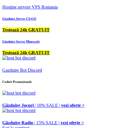
Hosting servere VPS Romania
Găzduire Server CS:GO
Testează 24h GRATUIT
Găzduire Server Minecraft
Testează 24h GRATUIT
Gazduire Bot Discord
Coduri Promoționale
Găzduire Jocuri
| 10% SALE |
vezi oferte >
Găzduire Radio
| 15% SALE |
vezi oferte >
Sari la conținut