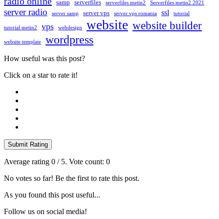
radio online
samp
serverfiles
serverfiles metin2
Serverfiles metin2 2021
server radio
ssl
server vps
server samp
server vps romania
tutorial
website
website builder
vps
tutorial metin2
webdesign
wordpress
website template
How useful was this post?
Click on a star to rate it!
Submit Rating
Average rating
0
/ 5. Vote count:
0
No votes so far! Be the first to rate this post.
As you found this post useful...
Follow us on social media!