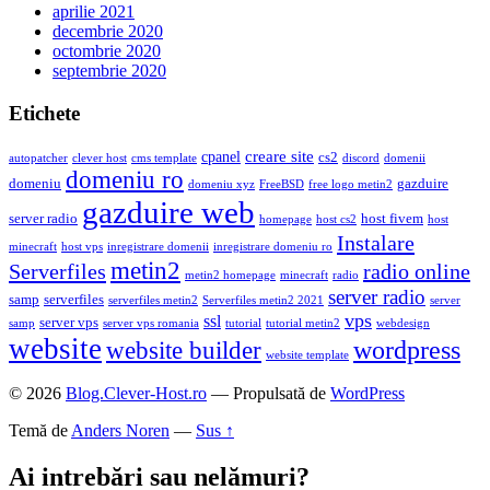
aprilie 2021
decembrie 2020
octombrie 2020
septembrie 2020
Etichete
creare site
cpanel
cs2
autopatcher
clever host
cms template
discord
domenii
domeniu ro
domeniu
gazduire
domeniu xyz
FreeBSD
free logo metin2
gazduire web
server radio
host fivem
homepage
host cs2
host
Instalare
minecraft
host vps
inregistrare domenii
inregistrare domeniu ro
metin2
Serverfiles
radio online
metin2 homepage
minecraft
radio
server radio
samp
serverfiles
serverfiles metin2
Serverfiles metin2 2021
server
vps
ssl
server vps
samp
server vps romania
tutorial
tutorial metin2
webdesign
website
wordpress
website builder
website template
© 2026
Blog.Clever-Host.ro
— Propulsată de
WordPress
Temă de
Anders Noren
—
Sus ↑
Ai intrebări sau nelămuri?