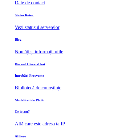
Date de contact
Status Retea
Vezi statusul serverelor
Blog
Noutăți și informații utile
Discord Clever-Host
Intrebări Frecvente
Bibliotecă de cunoștințe
Modalitați de Plată
Ce ip am?
Află care este adresa ta IP
Afiliere