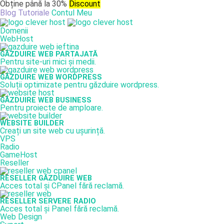
Obține până la 30%
Discount
Blog
Tutoriale
Contul Meu
Domenii
WebHost
GĂZDUIRE WEB PARTAJATĂ
Pentru site-uri mici și medii.
GĂZDUIRE WEB WORDPRESS
Soluții optimizate pentru găzduire wordpress.
GĂZDUIRE WEB BUSINESS
Pentru proiecte de amploare.
WEBSITE BUILDER
Creați un site web cu ușurință.
VPS
Radio
GameHost
Reseller
RESELLER GĂZDUIRE WEB
Acces total și CPanel fără reclamă.
RESELLER SERVERE RADIO
Acces total și Panel fără reclamă.
Web Design