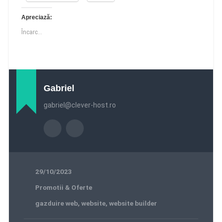
Apreciază:
Încarc...
Gabriel
gabriel@clever-host.ro
29/10/2023
Promotii & Oferte
gazduire web
,
website
,
website builder