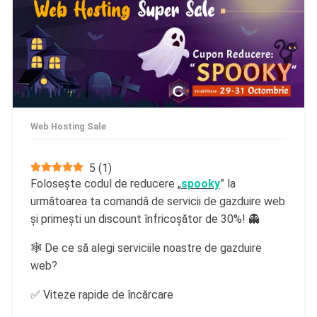
Web Hosting Sale
5
(
1
)
Folosește codul de reducere „
spooky
” la
următoarea ta comandă de servicii de gazduire web
și primești un discount înfricoșător de 30%! 👻
🕸️ De ce să alegi serviciile noastre de gazduire
web?
✅ Viteze rapide de încărcare