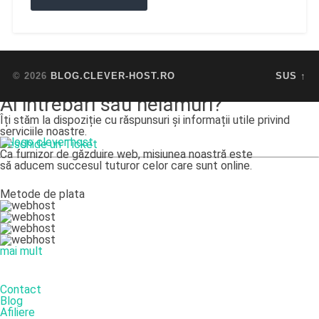
© 2026
BLOG.CLEVER-HOST.RO
SUS ↑
Ai intrebări sau nelămuri?
Îți stăm la dispoziție cu răspunsuri și informații utile privind
serviciile noastre.
Deschide un Ticket
Ca furnizor de găzduire web, misiunea noastră este
să aducem succesul tuturor celor care sunt online.
Metode de plata
mai mult
DESPRE NOI
Contact
Blog
Afiliere