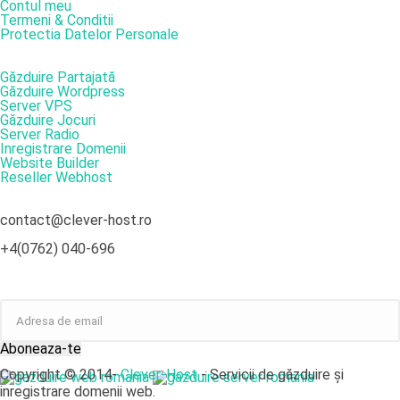
Contul meu
Termeni & Conditii
Protectia Datelor Personale
SERVICII
Găzduire Partajată
Găzduire Wordpress
Server VPS
Găzduire Jocuri
Server Radio
Inregistrare Domenii
Website Builder
Reseller Webhost
DATE DE CONTACT
contact@clever-host.ro
+4(0762) 040-696
NEWSLETTER
Aboneaza-te
Copyright © 2014-
Clever-Host
- Servicii de găzduire și
inregistrare domenii web.