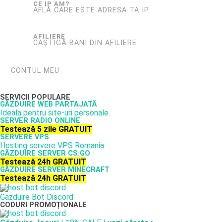
CE IP AM?
AFLĂ CARE ESTE ADRESA TA IP
AFILIERE
CAȘTIGĂ BANI DIN AFILIERE
CONTUL MEU
SERVICII POPULARE
GĂZDUIRE WEB PARTAJATĂ
Ideala pentru site-uri personale.
SERVER RADIO ONLINE
Testează 5 zile GRATUIT
SERVERE VPS
Hosting servere VPS Romania
GĂZDUIRE SERVER CS:GO
Testează 24h GRATUIT
GĂZDUIRE SERVER MINECRAFT
Testează 24h GRATUIT
Gazduire Bot Discord
CODURI PROMOȚIONALE