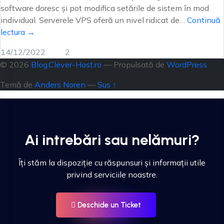
software doresc și pot modifica setările de sistem în mod
individual. Serverele VPS oferă un nivel ridicat de…
Continuă
lectura →
14/12/2022
2
© 2026
Blog.Clever-Host.ro
— Propulsată de
WordPress
Temă de
Anders Noren
—
Sus ↑
Ai intrebări sau nelămuri?
Îți stăm la dispoziție cu răspunsuri și informații utile
privind serviciile noastre.
Deschide un Ticket