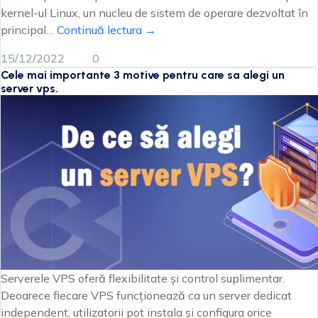
kernel-ul Linux, un nucleu de sistem de operare dezvoltat în
principal…
Continuă lectura →
15/12/2022
0
Cele mai importante 3 motive pentru care sa alegi un
server vps.
Serverele VPS oferă flexibilitate și control suplimentar.
Deoarece fiecare VPS funcționează ca un server dedicat
independent, utilizatorii pot instala și configura orice