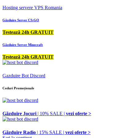
Hosting servere VPS Romania
Găzduire Server CS:GO
Testează 24h GRATUIT
Găzduire Server Minecraft
Testează 24h GRATUIT
Gazduire Bot Discord
Coduri Promoționale
Găzduire Jocuri
| 10% SALE |
vezi oferte >
Găzduire Radio
| 15% SALE |
vezi oferte >
Sari la conținut