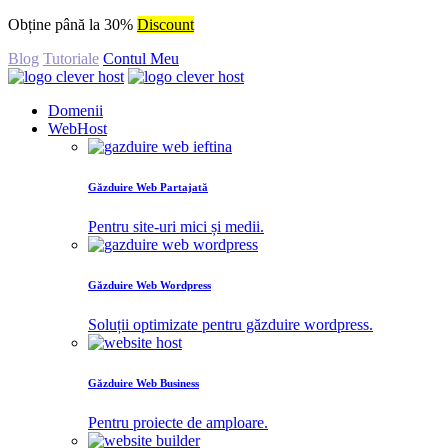
Obține până la 30%
Discount
Blog
Tutoriale
Contul Meu
Domenii
WebHost
Găzduire Web Partajată
Pentru site-uri mici și medii.
Găzduire Web Wordpress
Soluții optimizate pentru găzduire wordpress.
Găzduire Web Business
Pentru proiecte de amploare.