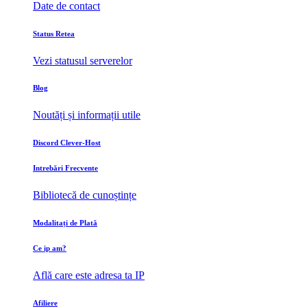
Date de contact
Status Retea
Vezi statusul serverelor
Blog
Noutăți și informații utile
Discord Clever-Host
Intrebări Frecvente
Bibliotecă de cunoștințe
Modalitați de Plată
Ce ip am?
Află care este adresa ta IP
Afiliere