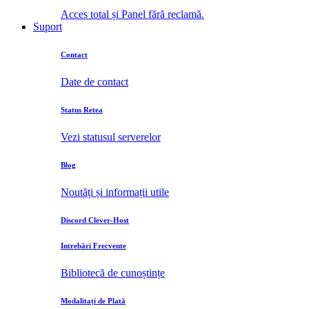
Acces total și Panel fără reclamă.
Suport
Contact
Date de contact
Status Retea
Vezi statusul serverelor
Blog
Noutăți și informații utile
Discord Clever-Host
Intrebări Frecvente
Bibliotecă de cunoștințe
Modalitați de Plată