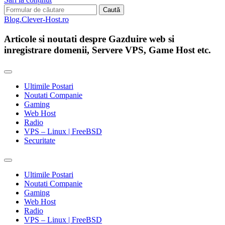
Search
for:
Blog.Clever-Host.ro
Articole si noutati despre Gazduire web si
inregistrare domenii, Servere VPS, Game Host etc.
Ultimile Postari
Noutati Companie
Gaming
Web Host
Radio
VPS – Linux | FreeBSD
Securitate
Toggle
search
Ultimile Postari
field
Noutati Companie
Gaming
Web Host
Radio
VPS – Linux | FreeBSD