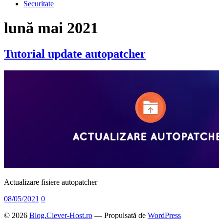
Securitate
lună
mai 2021
Tutorial update autopatcher
Actualizare fisiere autopatcher
08/05/2021
0
© 2026
Blog.Clever-Host.ro
— Propulsată de
WordPress