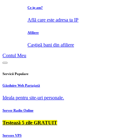
Ce ip am?
Află care este adresa ta IP
Afiliere
Caștigă bani din afiliere
Contul Meu
Servicii Populare
Găzduire Web Partajată
Ideala pentru site-uri personale.
Server Radio Online
Testează 5 zile GRATUIT
Servere VPS