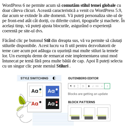
WordPress 6 ne permite acum să
comutăm stilul temei globale
cu
doar câteva clicuri. Această caracteristică a venit cu WordPress 5.9,
dar acum se extinde în alte domenii. Vă puteți personaliza site-ul de
pe front-end atât cât doriți, cu diferite culori, tipografie și machete. În
același timp, vă puteți ajusta blocurile, asigurând o experiență
coerentă pe site-ul dvs.
Făcând clic pe butonul
Stil
din dreapta sus, vă va permite să căutați
stilurile disponibile. Acest lucru va fi util pentru dezvoltatorii de
teme care acum pot adăuga cu ușurință mai multe stiluri la temele
lor. Un exemplu demn de remarcat este implementarea unui mod
întunecat pe temă fără prea multe bătăi de cap. Apoi îl puteți selecta
cu un singur clic peste meniul
Stiluri
.