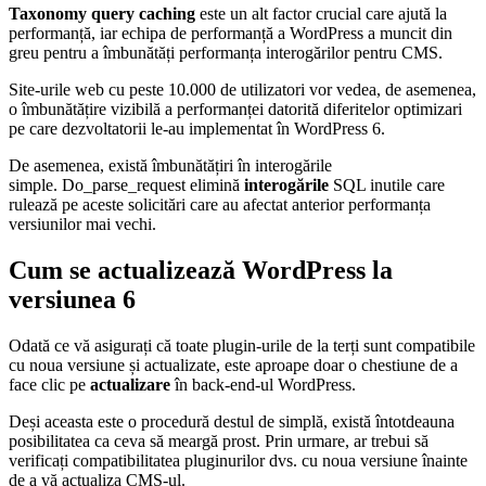
Taxonomy query caching
este un alt factor crucial care ajută la
performanță, iar echipa de performanță a WordPress a muncit din
greu pentru a îmbunătăți performanța interogărilor pentru CMS.
Site-urile web cu peste 10.000 de utilizatori vor vedea, de asemenea,
o îmbunătățire vizibilă a performanței datorită diferitelor optimizari
pe care dezvoltatorii le-au implementat în WordPress 6.
De asemenea, există îmbunătățiri în interogările
simple. Do_parse_request elimină
interogările
SQL inutile care
rulează pe aceste solicitări care au afectat anterior performanța
versiunilor mai vechi.
Cum se actualizează WordPress la
versiunea 6
Odată ce vă asigurați că toate plugin-urile de la terți sunt compatibile
cu noua versiune și actualizate, este aproape doar o chestiune de a
face clic pe
actualizare
în back-end-ul WordPress.
Deși aceasta este o procedură destul de simplă, există întotdeauna
posibilitatea ca ceva să meargă prost. Prin urmare, ar trebui să
verificați compatibilitatea pluginurilor dvs. cu noua versiune înainte
de a vă actualiza CMS-ul.