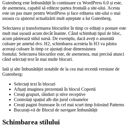
Gutenberg este îmbunătățit în continuare cu WordPress 6.0 și este,
de asemenea, capabil să editeze partea frontală a site-ului. Acesta
este un pas mare pentru WordPress și face editarea site-ului o mai
usoara cu ajutorul actualizării mult așteptate a lui Gutenberg.
Selectarea și transformarea blocurilor în timp ce editați o postare este
mult mai ușoară acum decât înainte. Când schimbați tipul de bloc,
acum păstrează stilul sursă. De exemplu, dacă aveți o anumită
culoare pe antetul dvs. H2, schimbarea acesteia în H3 va păstra
aceeași culoare în timp ce ajustați doar dimensiunea
fontului. Selectarea blocurilor este, de asemenea, mai precisă atunci
când selectați text în mai multe blocuri.
Iată și alte îmbunătățiri notabile de la cea mai recentă versiune de
Gutenberg:
Selectați text în blocuri
Afișați imaginea prezentată în blocul Copertă
Creați grupuri, rânduri și stive receptive
Controlați spațiul alb din jurul coloanelor
Creați pagini frumoase în cel mai scurt timp folosind Patterns
Bucurați-vă de Blocul de navigare îmbunătățit
Schimbarea stilului