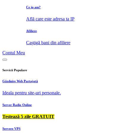
Ce ip am?
Află care este adresa ta IP
Afiliere
Caștigă bani din afiliere
Contul Meu
Servicii Populare
Găzduire Web Partajată
Ideala pentru site-uri personale.
Server Radio Online
Testează 5 zile GRATUIT
Servere VPS