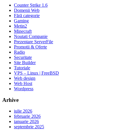
Counter Strike 1.6
Domenii Web
Fără categorie
Gaming
Metin2
Minecraft
Noutati Companie
Prezentare ServerFile
Promotii & Oferte
Radio
Securitate
Site Builder
Tutoriale
VPS – Linux | FreeBSD
Web design
Web Host
Wordpress
Arhive
iulie 2026
februarie 2026
ianuarie 2026
septembrie 2025