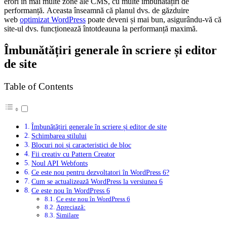
erori în mai multe zone ale CMS, cu multe îmbunătățiri de
performanță. Aceasta înseamnă că planul dvs. de găzduire
web
optimizat WordPress
poate deveni și mai bun, asigurându-vă că
site-ul dvs. funcționează întotdeauna la performanță maximă.
Îmbunătățiri generale în scriere și editor
de site
Table of Contents
Îmbunătățiri generale în scriere și editor de site
Schimbarea stilului
Blocuri noi și caracteristici de bloc
Fii creativ cu Pattern Creator
Noul API Webfonts
Ce este nou pentru dezvoltatori în WordPress 6?
Cum se actualizează WordPress la versiunea 6
Ce este nou în WordPress 6
Ce este nou în WordPress 6
Apreciază:
Similare