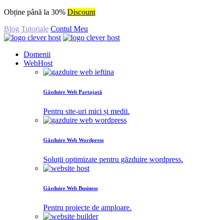
Obține până la 30%
Discount
Blog
Tutoriale
Contul Meu
Domenii
WebHost
Găzduire Web Partajată
Pentru site-uri mici și medii.
Găzduire Web Wordpress
Soluții optimizate pentru găzduire wordpress.
Găzduire Web Business
Pentru proiecte de amploare.