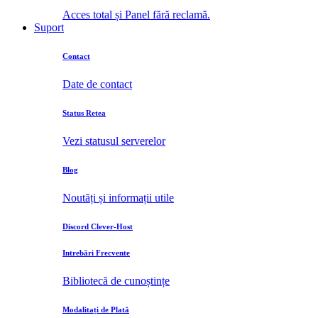
Acces total și Panel fără reclamă.
Suport
Contact
Date de contact
Status Retea
Vezi statusul serverelor
Blog
Noutăți și informații utile
Discord Clever-Host
Intrebări Frecvente
Bibliotecă de cunoștințe
Modalitați de Plată