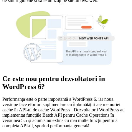
de stiluri globale și să le utilizați pe site-ul dvs. web.
Ce este nou pentru dezvoltatori în
WordPress 6?
Performanța este o parte importantă a WordPress 6, iar noua
versiune face eforturi suplimentare cu îmbunătățiri ale memoriei
cache în API-ul de cache WordPress . Dezvoltatorii WordPress au
implementat funcțiile Batch API pentru Cache Operations în
versiunea 5.5 și acum s-au extins cu mai multe funcții pentru a
completa API-ul, sporind performanța generală.