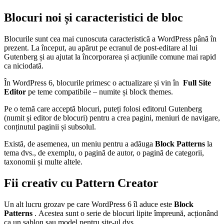
Blocuri noi și caracteristici de bloc
Blocurile sunt cea mai cunoscuta caracteristică a WordPress până în
prezent. La început, au apărut pe ecranul de post-editare al lui
Gutenberg și au ajutat la încorporarea și acțiunile comune mai rapid
ca niciodată.
În WordPress 6, blocurile primesc o actualizare și vin în
Full Site
Editor
pe teme compatibile – numite și block themes.
Pe o temă care acceptă blocuri, puteți folosi editorul Gutenberg
(numit și editor de blocuri) pentru a crea pagini, meniuri de navigare,
conținutul paginii și subsolul.
Există, de asemenea, un meniu pentru a adăuga
Block Patterns
la
tema dvs., de exemplu, o pagină de autor, o pagină de categorii,
taxonomii și multe altele.
Fii creativ cu Pattern Creator
Un alt lucru grozav pe care WordPress 6 îl aduce este
Block
Patterns
. Acestea sunt o serie de blocuri lipite împreună, acționând
ca un șablon sau model pentru site-ul dvs.