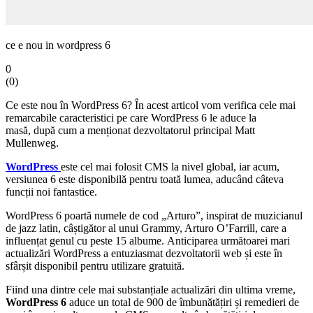
ce e nou in wordpress 6
0
(
0
)
Ce este nou în WordPress 6? În acest articol vom verifica cele mai
remarcabile caracteristici pe care WordPress 6 le aduce la
masă, după cum a menționat dezvoltatorul principal Matt
Mullenweg.
WordPress
este cel mai folosit CMS la nivel global, iar acum,
versiunea 6 este disponibilă pentru toată lumea, aducând câteva
funcții noi fantastice.
WordPress 6 poartă numele de cod „Arturo”, inspirat de muzicianul
de jazz latin, câștigător al unui Grammy, Arturo O’Farrill, care a
influențat genul cu peste 15 albume. Anticiparea următoarei mari
actualizări WordPress a entuziasmat dezvoltatorii web și este în
sfârșit disponibil pentru utilizare gratuită.
Fiind una dintre cele mai substanțiale actualizări din ultima vreme,
WordPress 6
aduce un total de 900 de îmbunătățiri și remedieri de