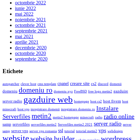
octombrie 2022
iunie 2022
mai 2022
noiembrie 2021
octombrie 2021
septembrie 2021
mai 2021
aprilie 2021
decembrie 2020
octombrie 2020
septembrie 2020
Etichete
creare site
cpanel
cs2
autopatcher
clever host
cms template
discord
domenii
domeniu ro
domeniu
gazduire
domeniu xyz
FreeBSD
free logo metin2
gazduire web
server radio
host fivem
homepage
host cs2
host
Instalare
minecraft
host vps
inregistrare domenii
inregistrare domeniu ro
metin2
Serverfiles
radio online
metin2 homepage
minecraft
radio
server radio
samp
serverfiles
serverfiles metin2
Serverfiles metin2 2021
server
vps
ssl
server vps
samp
server vps romania
tutorial
tutorial metin2
webdesign
website
wordpress
website builder