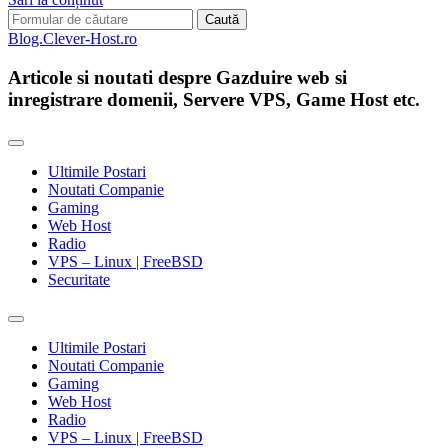
Search
for:
Blog.Clever-Host.ro
Articole si noutati despre Gazduire web si
inregistrare domenii, Servere VPS, Game Host etc.
Ultimile Postari
Noutati Companie
Gaming
Web Host
Radio
VPS – Linux | FreeBSD
Securitate
Toggle
search
Ultimile Postari
field
Noutati Companie
Gaming
Web Host
Radio
VPS – Linux | FreeBSD