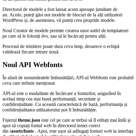
Directorul de modele a fost lansat acum aproape jumătate de
an. Acolo, puteți găsi noi modele de blocuri de la alți utilizatori
WordPress și, de asemenea, vă puteți crea propriile modele.
Noul Creator de modele permite crearea unor astfel de templateuri
pe care să le folosiți dvs. sau să le încărcați pentru alții.
Procesul de trimitere poate dura ceva timp, deoarece o echipă
validează fiecare intrare nouă.
Noul API Webfonts
În afară de nenumăratele îmbunătățiri, API-ul Webfonts este probabil
ceva care trebuie menționat.
API-ul este o modalitate de încărcare a fonturilor, asigurând în
același timp cea mai bună performanță, securitate și
confidențialitate. Cu această caracteristică de bază, performanța și
confidențialitatea utilizatorului pot fi îmbunătățite.
Fișierul
theme.json
este cel pe care ar trebui să îl editați mai întâi și
apoi să copiați fontul web în directorul temei corect
din
/assets/fonts
. Apoi, este ușor să adăugați fonturi web la interfața