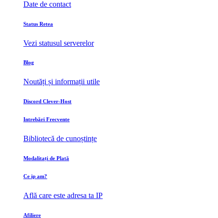
Date de contact
Status Retea
Vezi statusul serverelor
Blog
Noutăți și informații utile
Discord Clever-Host
Intrebări Frecvente
Bibliotecă de cunoștințe
Modalitați de Plată
Ce ip am?
Află care este adresa ta IP
Afiliere