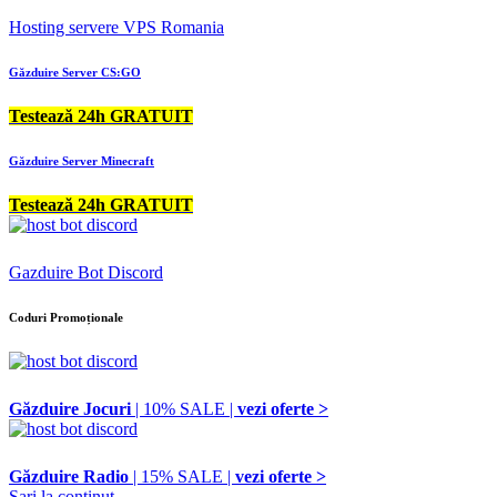
Hosting servere VPS Romania
Găzduire Server CS:GO
Testează 24h GRATUIT
Găzduire Server Minecraft
Testează 24h GRATUIT
Gazduire Bot Discord
Coduri Promoționale
Găzduire Jocuri
| 10% SALE |
vezi oferte >
Găzduire Radio
| 15% SALE |
vezi oferte >
Sari la conținut