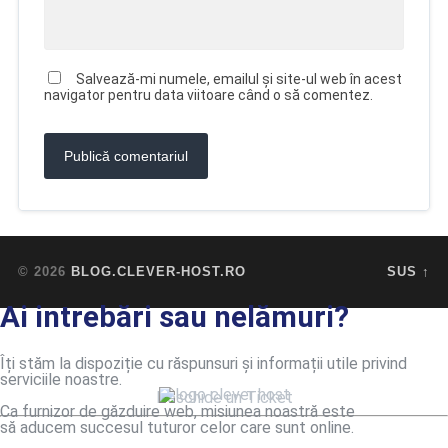
Salvează-mi numele, emailul și site-ul web în acest
navigator pentru data viitoare când o să comentez.
© 2026
BLOG.CLEVER-HOST.RO
SUS ↑
Ai intrebări sau nelămuri?
Îți stăm la dispoziție cu răspunsuri și informații utile privind
serviciile noastre.
Deschide un Ticket
Ca furnizor de găzduire web, misiunea noastră este
să aducem succesul tuturor celor care sunt online.