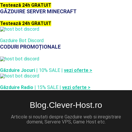
Testează 24h GRATUIT
GĂZDUIRE SERVER MINECRAFT
Testează 24h GRATUIT
Gazduire Bot Discord
CODURI PROMOȚIONALE
Găzduire Jocuri
| 10% SALE |
vezi oferte >
Găzduire Radio
| 15% SALE |
vezi oferte >
Blog.Clever-Host.ro
Articole si noutati despre Gazduire web si inregistrare
domenii, Servere VPS, Game Host etc.