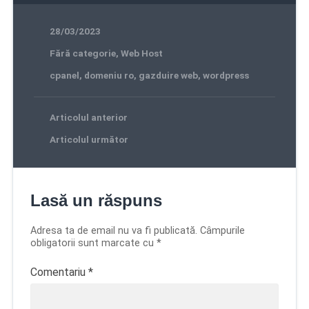
28/03/2023
Fără categorie
,
Web Host
cpanel
,
domeniu ro
,
gazduire web
,
wordpress
Articolul anterior
Articolul următor
Lasă un răspuns
Adresa ta de email nu va fi publicată.
Câmpurile
obligatorii sunt marcate cu
*
Comentariu
*