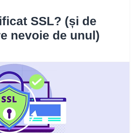
ificat SSL? (și de
re nevoie de unul)