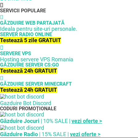
SERVICII POPULARE
GĂZDUIRE WEB PARTAJATĂ
Ideala pentru site-uri personale.
SERVER RADIO ONLINE
Testează 5 zile GRATUIT
SERVERE VPS
Hosting servere VPS Romania
GĂZDUIRE SERVER CS:GO
Testează 24h GRATUIT
GĂZDUIRE SERVER MINECRAFT
Testează 24h GRATUIT
Gazduire Bot Discord
CODURI PROMOȚIONALE
Găzduire Jocuri
| 10% SALE |
vezi oferte >
Găzduire Radio
| 15% SALE |
vezi oferte >