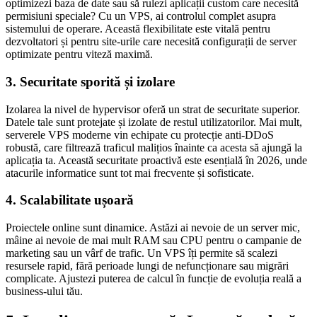
optimizezi baza de date sau să rulezi aplicații custom care necesită
permisiuni speciale? Cu un VPS, ai controlul complet asupra
sistemului de operare. Această flexibilitate este vitală pentru
dezvoltatori și pentru site-urile care necesită configurații de server
optimizate pentru viteză maximă.
3. Securitate sporită și izolare
Izolarea la nivel de hypervisor oferă un strat de securitate superior.
Datele tale sunt protejate și izolate de restul utilizatorilor. Mai mult,
serverele VPS moderne vin echipate cu protecție anti-DDoS
robustă, care filtrează traficul malițios înainte ca acesta să ajungă la
aplicația ta. Această securitate proactivă este esențială în 2026, unde
atacurile informatice sunt tot mai frecvente și sofisticate.
4. Scalabilitate ușoară
Proiectele online sunt dinamice. Astăzi ai nevoie de un server mic,
mâine ai nevoie de mai mult RAM sau CPU pentru o campanie de
marketing sau un vârf de trafic. Un VPS îți permite să scalezi
resursele rapid, fără perioade lungi de nefuncționare sau migrări
complicate. Ajustezi puterea de calcul în funcție de evoluția reală a
business-ului tău.