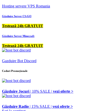
Hosting servere VPS Romania
Găzduire Server CS:GO
Testează 24h GRATUIT
Găzduire Server Minecraft
Testează 24h GRATUIT
Gazduire Bot Discord
Coduri Promoționale
Găzduire Jocuri
| 10% SALE |
vezi oferte >
Găzduire Radio
| 15% SALE |
vezi oferte >
Sari la conținut