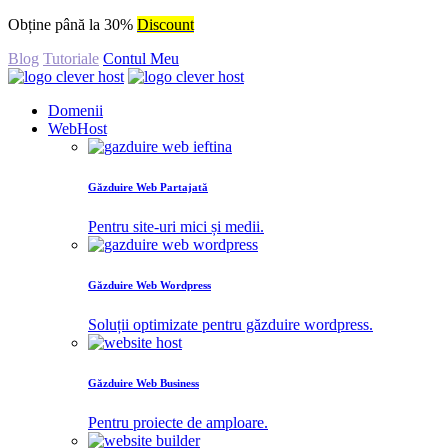
Obține până la 30%
Discount
Blog
Tutoriale
Contul Meu
Domenii
WebHost
Găzduire Web Partajată
Pentru site-uri mici și medii.
Găzduire Web Wordpress
Soluții optimizate pentru găzduire wordpress.
Găzduire Web Business
Pentru proiecte de amploare.