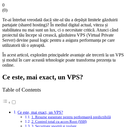
0
(
0
)
Te-ai întrebat vreodată dacă site-ul tău a depășit limitele găzduirii
partajate (shared hosting)? În mediul digital actual, viteza și
stabilitatea nu mai sunt un lux, ci o necesitate critică. Atunci când
proiectul tău începe să crească, găzduirea VPS (Virtual Private
Server) devine pasul logic pentru a asigura performanța pe care
utilizatorii tăi o așteaptă.
În acest articol, explorăm principalele avantaje ale trecerii la un VPS
și modul în care această tehnologie poate transforma prezența ta
online.
Ce este, mai exact, un VPS?
Table of Contents
Ce este, mai exact, un VPS?
1. Resurse garantate pentru performanță predictibilă
2. Control total cu acces Root (SSH)
3. Securitate sporită și izolare