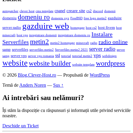
creare site
cpanel
cs2
autopatcher
clever host
cms template
discord
domenii
domeniu ro
domeniu
gazduire
domeniu xyz
FreeBSD
free logo metin2
gazduire web
server radio
host fivem
homepage
host cs2
host
Instalare
minecraft
host vps
inregistrare domenii
inregistrare domeniu ro
metin2
Serverfiles
radio online
metin2 homepage
minecraft
radio
server radio
samp
serverfiles
serverfiles metin2
Serverfiles metin2 2021
server
vps
ssl
server vps
samp
server vps romania
tutorial
tutorial metin2
webdesign
website
wordpress
website builder
website template
© 2026
Blog.Clever-Host.ro
— Propulsată de
WordPress
Temă de
Anders Noren
—
Sus ↑
Ai intrebări sau nelămuri?
Îți stăm la dispoziție cu răspunsuri și informații utile privind serviciile
noastre.
Deschide un Ticket