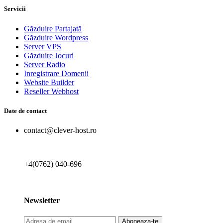
Servicii
Găzduire Partajată
Găzduire Wordpress
Server VPS
Găzduire Jocuri
Server Radio
Inregistrare Domenii
Website Builder
Reseller Webhost
Date de contact
contact@clever-host.ro
+4(0762) 040-696
Newsletter
Aboneaza-te