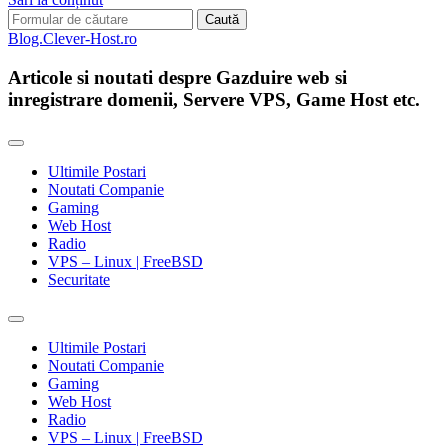
Search
for:
Blog.Clever-Host.ro
Articole si noutati despre Gazduire web si
inregistrare domenii, Servere VPS, Game Host etc.
Ultimile Postari
Noutati Companie
Gaming
Web Host
Radio
VPS – Linux | FreeBSD
Securitate
Toggle
search
Ultimile Postari
field
Noutati Companie
Gaming
Web Host
Radio
VPS – Linux | FreeBSD