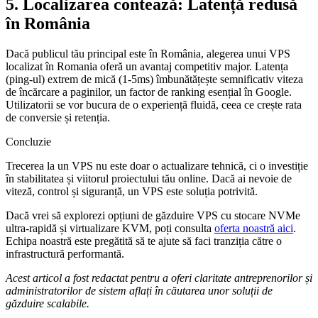
5. Localizarea contează: Latență redusă
în România
Dacă publicul tău principal este în România, alegerea unui VPS
localizat în Romania oferă un avantaj competitiv major. Latența
(ping-ul) extrem de mică (1-5ms) îmbunătățește semnificativ viteza
de încărcare a paginilor, un factor de ranking esențial în Google.
Utilizatorii se vor bucura de o experiență fluidă, ceea ce crește rata
de conversie și retenția.
Concluzie
Trecerea la un VPS nu este doar o actualizare tehnică, ci o investiție
în stabilitatea și viitorul proiectului tău online. Dacă ai nevoie de
viteză, control și siguranță, un VPS este soluția potrivită.
Dacă vrei să explorezi opțiuni de găzduire VPS cu stocare NVMe
ultra-rapidă și virtualizare KVM, poți consulta
oferta noastră aici
.
Echipa noastră este pregătită să te ajute să faci tranziția către o
infrastructură performantă.
Acest articol a fost redactat pentru a oferi claritate antreprenorilor și
administratorilor de sistem aflați în căutarea unor soluții de
găzduire scalabile.