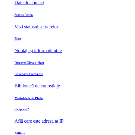
Date de contact
Status Retea
Vezi statusul serverelor
Blog
Noutăți și informații utile
Discord Clever-Host
Intrebări Frecvente
Bibliotecă de cunoștințe
Modalitați de Plată
Ce ip am?
Află care este adresa ta IP
Afiliere