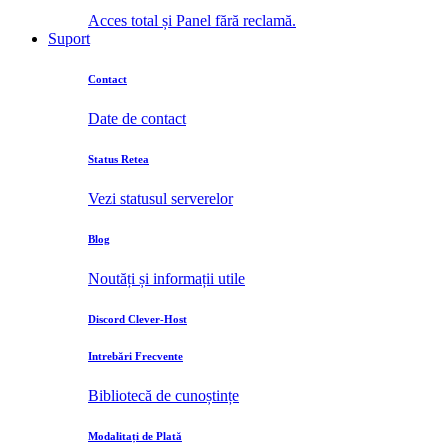
Acces total și Panel fără reclamă.
Suport
Contact
Date de contact
Status Retea
Vezi statusul serverelor
Blog
Noutăți și informații utile
Discord Clever-Host
Intrebări Frecvente
Bibliotecă de cunoștințe
Modalitați de Plată