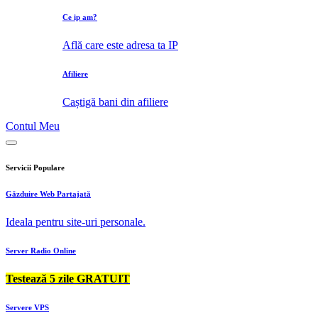
Ce ip am?
Află care este adresa ta IP
Afiliere
Caștigă bani din afiliere
Contul Meu
Servicii Populare
Găzduire Web Partajată
Ideala pentru site-uri personale.
Server Radio Online
Testează 5 zile GRATUIT
Servere VPS