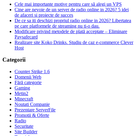
Cele mai importante motive pentru care să alegi un VPS
Cine are nevoie de un server de radio online in 2026? 5 idei
de afaceri si proiecte de succes
De ce sa iti deschizi propriul radio online in 2026? Libertatea
pe care platformele de streaming nu ti-o dau.
Modificare privind metodele de plată acceptate – Eliminare
Paysafecard
Realizare site Koko Drinks. Studiu de caz e-commerce Clever
Host
Categorii
Counter Strike 1.6
Domenii Web
Fără categorie
Gaming
Metin2
Minecraft
Noutati Companie
Prezentare ServerFile
Promotii & Oferte
Radio
Securitate
Site Builder