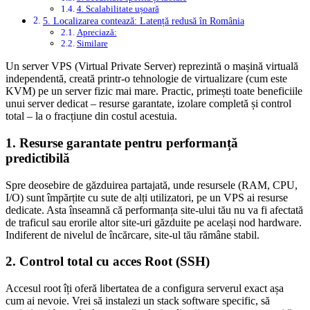
4. Scalabilitate ușoară
5. Localizarea contează: Latență redusă în România
Apreciază:
Similare
Un server VPS (Virtual Private Server) reprezintă o mașină virtuală
independentă, creată printr-o tehnologie de virtualizare (cum este
KVM) pe un server fizic mai mare. Practic, primești toate beneficiile
unui server dedicat – resurse garantate, izolare completă și control
total – la o fracțiune din costul acestuia.
1. Resurse garantate pentru performanță
predictibilă
Spre deosebire de găzduirea partajată, unde resursele (RAM, CPU,
I/O) sunt împărțite cu sute de alți utilizatori, pe un VPS ai resurse
dedicate. Asta înseamnă că performanța site-ului tău nu va fi afectată
de traficul sau erorile altor site-uri găzduite pe același nod hardware.
Indiferent de nivelul de încărcare, site-ul tău rămâne stabil.
2. Control total cu acces Root (SSH)
Accesul root îți oferă libertatea de a configura serverul exact așa
cum ai nevoie. Vrei să instalezi un stack software specific, să