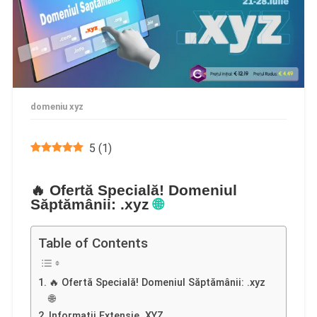
domeniu xyz
5
(
1
)
🔥 Ofertă Specială! Domeniul
Săptămânii:
.xyz
🌐
Table of Contents
🔥 Ofertă Specială! Domeniul Săptămânii: .xyz
🌐
Informatii Extensie .XYZ