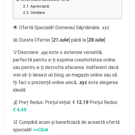
Apreciază:
Similare
🌟 Ofertă Specială! Domeniul Săptămânii: .xyz
📅 Durata Ofertei: [
21.iulie
] până la [
28.iulie
]
💡Descriere:
.𝑥𝑦𝑧
este o extensie versatilă,
perfectă pentru a-ți exprima creativitatea online
sau pentru a-ți dezvolta afacerea. Indiferent dacă
vrei să-ți lansezi un blog, un magazin online sau să
îți faci o prezență online unică,
.xyz
este alegerea
ideală.
💰 Preț Redus: Prețul inițial: €
12.19
Prețul Redus:
€
4.49
🛒 Cumpără acum și beneficiază de această ofertă
specială!
>>Click