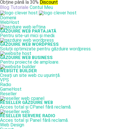
Obține până la 30%
Discount
Blog
Tutoriale
Contul Meu
Domenii
WebHost
GĂZDUIRE WEB PARTAJATĂ
Pentru site-uri mici și medii.
GĂZDUIRE WEB WORDPRESS
Soluții optimizate pentru găzduire wordpress.
GĂZDUIRE WEB BUSINESS
Pentru proiecte de amploare.
WEBSITE BUILDER
Creați un site web cu ușurință.
VPS
Radio
GameHost
Reseller
RESELLER GĂZDUIRE WEB
Acces total și CPanel fără reclamă.
RESELLER SERVERE RADIO
Acces total și Panel fără reclamă.
Web Design