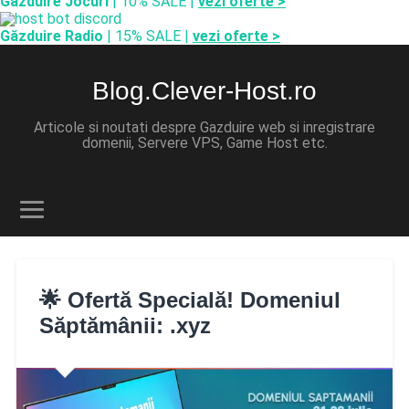
Găzduire Jocuri
| 10% SALE |
vezi oferte >
Găzduire Radio
| 15% SALE |
vezi oferte >
Blog.Clever-Host.ro
Articole si noutati despre Gazduire web si inregistrare
domenii, Servere VPS, Game Host etc.
🌟 Ofertă Specială! Domeniul
Săptămânii: .xyz