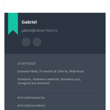
Gabriel
gabriel@clever-host.ro
21/07/2023
Domenii Web
,
Promotii & Oferte
,
Web Host
domeniu
,
domeniu website
,
domeniu xyz
,
inregistrare domenii
Articolul anterior
Articolul următor