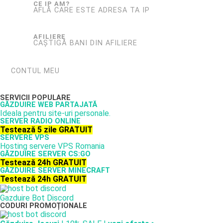
CE IP AM?
AFLĂ CARE ESTE ADRESA TA IP
AFILIERE
CAȘTIGĂ BANI DIN AFILIERE
CONTUL MEU
SERVICII POPULARE
GĂZDUIRE WEB PARTAJATĂ
Ideala pentru site-uri personale.
SERVER RADIO ONLINE
Testează 5 zile GRATUIT
SERVERE VPS
Hosting servere VPS Romania
GĂZDUIRE SERVER CS:GO
Testează 24h GRATUIT
GĂZDUIRE SERVER MINECRAFT
Testează 24h GRATUIT
Gazduire Bot Discord
CODURI PROMOȚIONALE