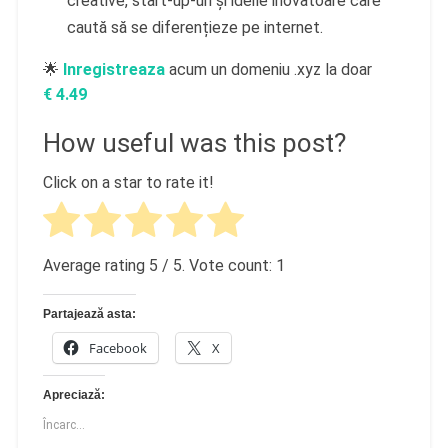
creative, start-up-uri și ideile inovatoare care
caută să se diferențieze pe internet.
🌟
Inregistreaza
acum un domeniu .xyz la doar
€
4.49
How useful was this post?
Click on a star to rate it!
Average rating
5
/ 5. Vote count:
1
Partajează asta:
Facebook
X
Apreciază:
Încarc...