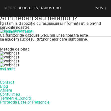
© 2026
BLOG.CLEVER-HOST.RO
SUS ↑
Ai intrebări sau nelămuri?
Îți stăm la dispoziție cu răspunsuri și informații utile privind
serviciile noastre.
Deschide un Ticket
Ca furnizor de găzduire web, misiunea noastră este
să aducem succesul tuturor celor care sunt online.
Metode de plata
mai mult
DESPRE NOI
Contact
Blog
Afiliere
Contul meu
Termeni & Conditii
Protectia Datelor Personale
SERVICII