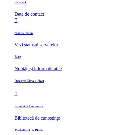
Contact
Date de contact
Status Retea
Vezi statusul serverelor
Blog
Noutăți și informații utile
Discord Clever-Host
Intrebări Frecvente
Bibliotecă de cunoștințe
Modalitați de Plată