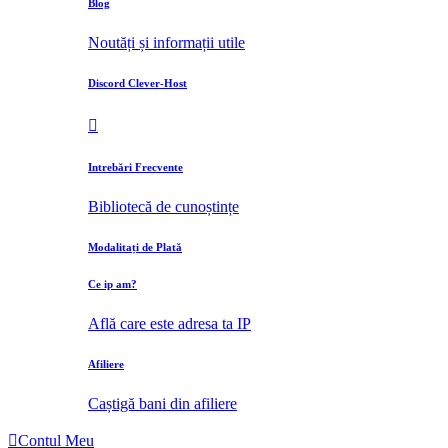
Blog
Noutăți și informații utile
Discord Clever-Host
Intrebări Frecvente
Bibliotecă de cunoștințe
Modalitați de Plată
Ce ip am?
Află care este adresa ta IP
Afiliere
Caștigă bani din afiliere
Contul Meu