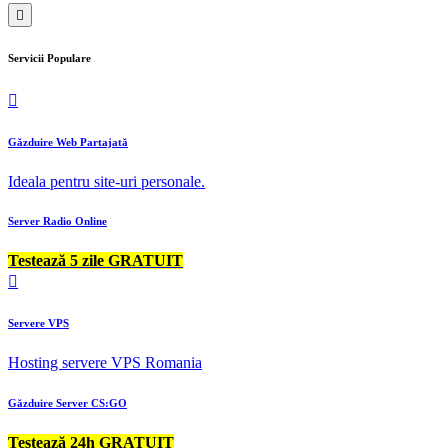
Servicii Populare
Găzduire Web Partajată
Ideala pentru site-uri personale.
Server Radio Online
Testează 5 zile GRATUIT
Servere VPS
Hosting servere VPS Romania
Găzduire Server CS:GO
Testează 24h GRATUIT