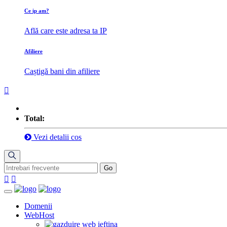
Ce ip am?
Află care este adresa ta IP
Afiliere
Caștigă bani din afiliere
Total:
Vezi detalii cos
Domenii
WebHost