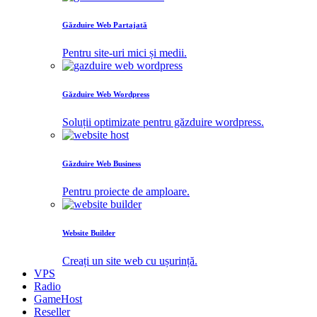
Găzduire Web Partajată
Pentru site-uri mici și medii.
Găzduire Web Wordpress
Soluții optimizate pentru găzduire wordpress.
Găzduire Web Business
Pentru proiecte de amploare.
Website Builder
Creați un site web cu ușurință.
VPS
Radio
GameHost
Reseller