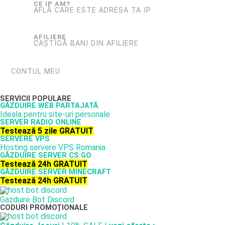
CE IP AM?
AFLĂ CARE ESTE ADRESA TA IP
AFILIERE
CAȘTIGĂ BANI DIN AFILIERE
CONTUL MEU
SERVICII POPULARE
GĂZDUIRE WEB PARTAJATĂ
Ideala pentru site-uri personale.
SERVER RADIO ONLINE
Testează 5 zile GRATUIT
SERVERE VPS
Hosting servere VPS Romania
GĂZDUIRE SERVER CS:GO
Testează 24h GRATUIT
GĂZDUIRE SERVER MINECRAFT
Testează 24h GRATUIT
Gazduire Bot Discord
CODURI PROMOȚIONALE