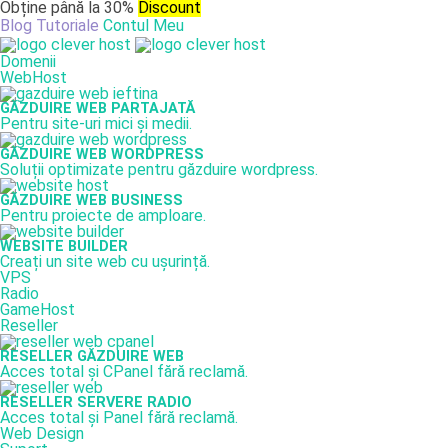
Obține până la 30%
Discount
Blog
Tutoriale
Contul Meu
Domenii
WebHost
GĂZDUIRE WEB PARTAJATĂ
Pentru site-uri mici și medii.
GĂZDUIRE WEB WORDPRESS
Soluții optimizate pentru găzduire wordpress.
GĂZDUIRE WEB BUSINESS
Pentru proiecte de amploare.
WEBSITE BUILDER
Creați un site web cu ușurință.
VPS
Radio
GameHost
Reseller
RESELLER GĂZDUIRE WEB
Acces total și CPanel fără reclamă.
RESELLER SERVERE RADIO
Acces total și Panel fără reclamă.
Web Design