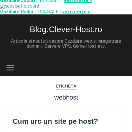
Găzduire Jocuri
| 10% SALE |
vezi oferte >
Găzduire Radio
| 15% SALE |
vezi oferte >
Blog.Clever-Host.ro
Articole si noutati despre Gazduire web si inregistrare
domenii, Servere VPS, Game Host etc.
ETICHETĂ
webhost
Cum urc un site pe host?