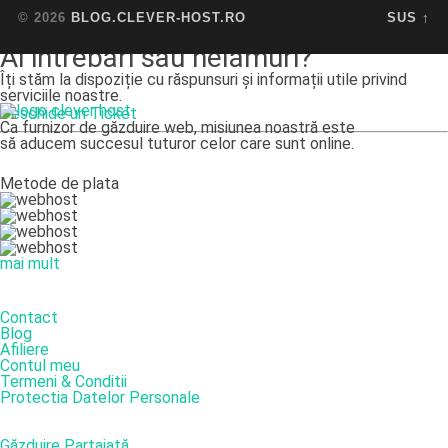
© 2026
BLOG.CLEVER-HOST.RO
SUS ↑
Ai intrebări sau nelămuri?
Îți stăm la dispoziție cu răspunsuri și informații utile privind
serviciile noastre.
Deschide un Ticket
Ca furnizor de găzduire web, misiunea noastră este
să aducem succesul tuturor celor care sunt online.
Metode de plata
mai mult
DESPRE NOI
Contact
Blog
Afiliere
Contul meu
Termeni & Conditii
Protectia Datelor Personale
SERVICII
Găzduire Partajată