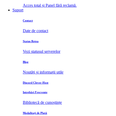
Acces total și Panel fără reclamă.
Suport
Contact
Date de contact
Status Retea
Vezi statusul serverelor
Blog
Noutăți și informații utile
Discord Clever-Host
Intrebări Frecvente
Bibliotecă de cunoștințe
Modalitați de Plată