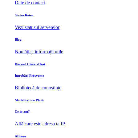
Date de contact
Status Retea
Vezi statusul serverelor
Blog
Noutăți și informații utile
Discord Clever-Host
Intrebări Frecvente
Bibliotecă de cunoștințe
Modalitați de Plată
Ce ip am?
Află care este adresa ta IP
Afiliere