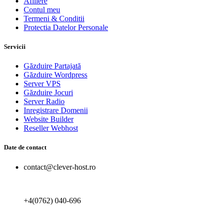
Afiliere
Contul meu
Termeni & Conditii
Protectia Datelor Personale
Servicii
Găzduire Partajată
Găzduire Wordpress
Server VPS
Găzduire Jocuri
Server Radio
Inregistrare Domenii
Website Builder
Reseller Webhost
Date de contact
contact@clever-host.ro
+4(0762) 040-696