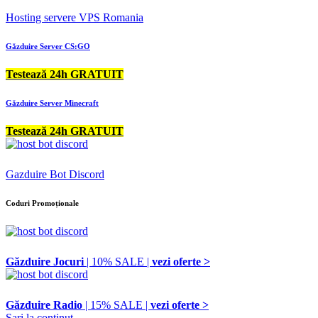
Hosting servere VPS Romania
Găzduire Server CS:GO
Testează 24h GRATUIT
Găzduire Server Minecraft
Testează 24h GRATUIT
Gazduire Bot Discord
Coduri Promoționale
Găzduire Jocuri
| 10% SALE |
vezi oferte >
Găzduire Radio
| 15% SALE |
vezi oferte >
Sari la conținut