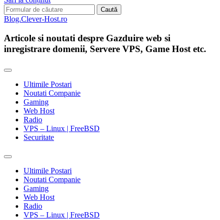
Search
for:
Blog.Clever-Host.ro
Articole si noutati despre Gazduire web si
inregistrare domenii, Servere VPS, Game Host etc.
Ultimile Postari
Noutati Companie
Gaming
Web Host
Radio
VPS – Linux | FreeBSD
Securitate
Toggle
search
Ultimile Postari
field
Noutati Companie
Gaming
Web Host
Radio
VPS – Linux | FreeBSD