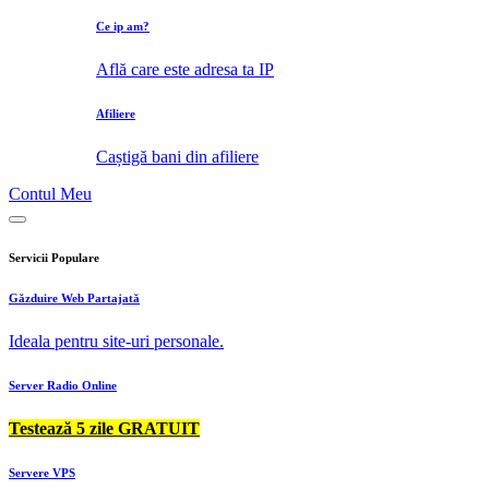
Ce ip am?
Află care este adresa ta IP
Afiliere
Caștigă bani din afiliere
Contul Meu
Servicii Populare
Găzduire Web Partajată
Ideala pentru site-uri personale.
Server Radio Online
Testează 5 zile GRATUIT
Servere VPS