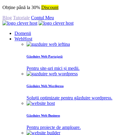
Obține până la 30%
Discount
Blog
Tutoriale
Contul Meu
Domenii
WebHost
Găzduire Web Partajată
Pentru site-uri mici și medii.
Găzduire Web Wordpress
Soluții optimizate pentru găzduire wordpress.
Găzduire Web Business
Pentru proiecte de amploare.