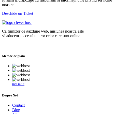
Îți stăm la dispoziție cu răspunsuri și informații utile privind serviciile
noastre.
Deschide un Ticket
Ca furnizor de găzduire web, misiunea noastră este
să aducem succesul tuturor celor care sunt online.
Metode de plata
mai mult
Despre Noi
Contact
Blog