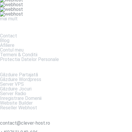
mai mult
DESPRE NOI
Contact
Blog
Afiliere
Contul meu
Termeni & Conditii
Protectia Datelor Personale
SERVICII
Găzduire Partajată
Găzduire Wordpress
Server VPS
Găzduire Jocuri
Server Radio
Inregistrare Domenii
Website Builder
Reseller Webhost
DATE DE CONTACT
contact@clever-host.ro