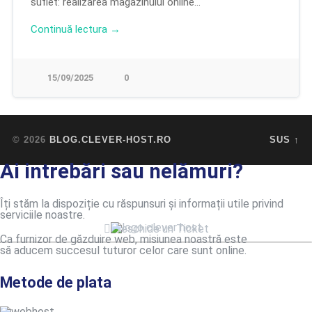
suflet: realizarea magazinului online…
Continuă lectura →
15/09/2025
0
© 2026
BLOG.CLEVER-HOST.RO
SUS ↑
Ai intrebări sau nelămuri?
Îți stăm la dispoziție cu răspunsuri și informații utile privind
serviciile noastre.
Deschide un Ticket
Ca furnizor de găzduire web, misiunea noastră este
să aducem succesul tuturor celor care sunt online.
Metode de plata