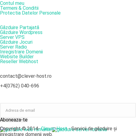
Contul meu
Termeni & Conditii
Protectia Datelor Personale
SERVICII
Găzduire Partajată
Găzduire Wordpress
Server VPS
Găzduire Jocuri
Server Radio
Inregistrare Domenii
Website Builder
Reseller Webhost
DATE DE CONTACT
contact@clever-host.ro
+4(0762) 040-696
NEWSLETTER
Aboneaza-te
Copyright © 2014-
Clever-Host
- Servicii de găzduire și
inregistrare domenii web.