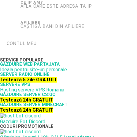
CE IP AM?
AFLĂ CARE ESTE ADRESA TA IP
AFILIERE
CAȘTIGĂ BANI DIN AFILIERE
CONTUL MEU
SERVICII POPULARE
GĂZDUIRE WEB PARTAJATĂ
Ideala pentru site-uri personale.
SERVER RADIO ONLINE
Testează 5 zile GRATUIT
SERVERE VPS
Hosting servere VPS Romania
GĂZDUIRE SERVER CS:GO
Testează 24h GRATUIT
GĂZDUIRE SERVER MINECRAFT
Testează 24h GRATUIT
Gazduire Bot Discord
CODURI PROMOȚIONALE