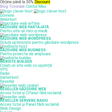
Obține până la 30%
Discount
Blog
Tutoriale
Contul Meu
Domenii
WebHost
GĂZDUIRE WEB PARTAJATĂ
Pentru site-uri mici și medii.
GĂZDUIRE WEB WORDPRESS
Soluții optimizate pentru găzduire wordpress.
GĂZDUIRE WEB BUSINESS
Pentru proiecte de amploare.
WEBSITE BUILDER
Creați un site web cu ușurință.
VPS
Radio
GameHost
Reseller
RESELLER GĂZDUIRE WEB
Acces total și CPanel fără reclamă.
RESELLER SERVERE RADIO
Acces total și Panel fără reclamă.
Web Design