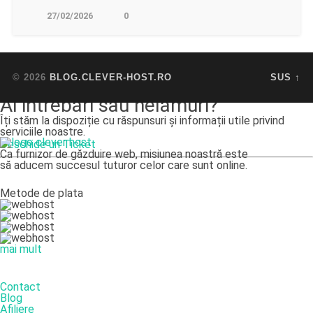
27/02/2026
0
© 2026
BLOG.CLEVER-HOST.RO
SUS ↑
Ai intrebări sau nelămuri?
Îți stăm la dispoziție cu răspunsuri și informații utile privind
serviciile noastre.
Deschide un Ticket
Ca furnizor de găzduire web, misiunea noastră este
să aducem succesul tuturor celor care sunt online.
Metode de plata
mai mult
DESPRE NOI
Contact
Blog
Afiliere