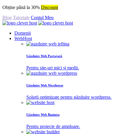
Obține până la 30%
Discount
Blog
Tutoriale
Contul Meu
Domenii
WebHost
Găzduire Web Partajată
Pentru site-uri mici și medii.
Găzduire Web Wordpress
Soluții optimizate pentru găzduire wordpress.
Găzduire Web Business
Pentru proiecte de amploare.