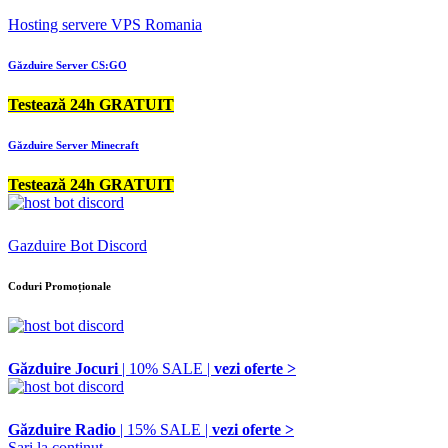
Hosting servere VPS Romania
Găzduire Server CS:GO
Testează 24h GRATUIT
Găzduire Server Minecraft
Testează 24h GRATUIT
Gazduire Bot Discord
Coduri Promoționale
Găzduire Jocuri
| 10% SALE |
vezi oferte >
Găzduire Radio
| 15% SALE |
vezi oferte >
Sari la conținut