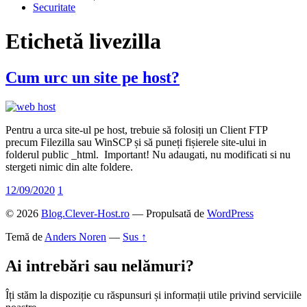
Securitate
Etichetă
livezilla
Cum urc un site pe host?
Pentru a urca site-ul pe host, trebuie să folosiți un Client FTP
precum Filezilla sau WinSCP și să puneți fișierele site-ului in
folderul public _html. Important! Nu adaugati, nu modificati si nu
stergeti nimic din alte foldere.
12/09/2020
1
© 2026
Blog.Clever-Host.ro
— Propulsată de
WordPress
Temă de
Anders Noren
—
Sus ↑
Ai intrebări sau nelămuri?
Îți stăm la dispoziție cu răspunsuri și informații utile privind serviciile