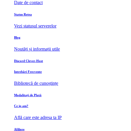
Date de contact
Status Retea
Vezi statusul serverelor
Blog
Noutăți și informații utile
Discord Clever-Host
Intrebări Frecvente
Bibliotecă de cunoștințe
Modalitați de Plată
Ce ip am?
Află care este adresa ta IP
Afiliere