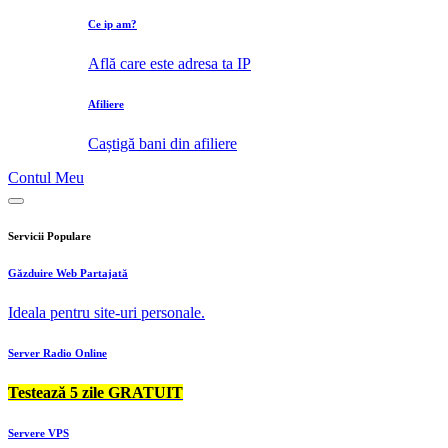
Ce ip am?
Află care este adresa ta IP
Afiliere
Caștigă bani din afiliere
Contul Meu
Servicii Populare
Găzduire Web Partajată
Ideala pentru site-uri personale.
Server Radio Online
Testează 5 zile GRATUIT
Servere VPS