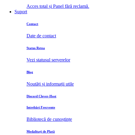
Acces total și Panel fără reclamă.
Suport
Contact
Date de contact
Status Retea
Vezi statusul serverelor
Blog
Noutăți și informații utile
Discord Clever-Host
Intrebări Frecvente
Bibliotecă de cunoștințe
Modalitați de Plată