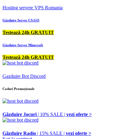
Hosting servere VPS Romania
Găzduire Server CS:GO
Testează 24h GRATUIT
Găzduire Server Minecraft
Testează 24h GRATUIT
Gazduire Bot Discord
Coduri Promoționale
Găzduire Jocuri
| 10% SALE |
vezi oferte >
Găzduire Radio
| 15% SALE |
vezi oferte >
Sari la conținut