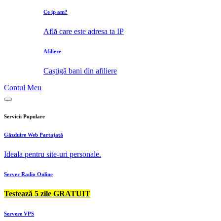
Ce ip am?
Află care este adresa ta IP
Afiliere
Caștigă bani din afiliere
Contul Meu
Servicii Populare
Găzduire Web Partajată
Ideala pentru site-uri personale.
Server Radio Online
Testează 5 zile GRATUIT
Servere VPS