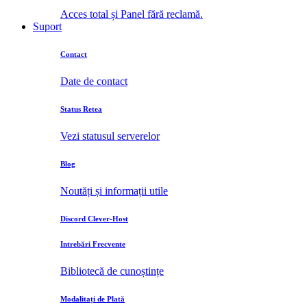
Acces total și Panel fără reclamă.
Suport
Contact
Date de contact
Status Retea
Vezi statusul serverelor
Blog
Noutăți și informații utile
Discord Clever-Host
Intrebări Frecvente
Bibliotecă de cunoștințe
Modalitați de Plată