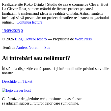
Realizare site Koko Drinks | Studiu de caz e-commerce Clever Host
La Clever Host, suntem mândri de fiecare proiect pe care-l
finalizăm, transformând ideile în realitate digitală. Astăzi, suntem
încântați să vă prezentăm un proiect de suflet: realizarea magazinului
online…
Continuă lectura →
15/09/2025
0
© 2026
Blog.Clever-Host.ro
— Propulsată de
WordPress
Temă de
Anders Noren
—
Sus ↑
Ai intrebări sau nelămuri?
Îți stăm la dispoziție cu răspunsuri și informații utile privind serviciile
noastre.
Deschide un Ticket
Ca furnizor de găzduire web, misiunea noastră este
să aducem succesul tuturor celor care sunt online.