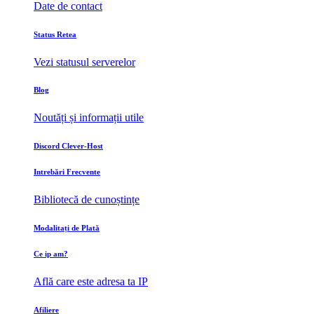
Date de contact
Status Retea
Vezi statusul serverelor
Blog
Noutăți și informații utile
Discord Clever-Host
Intrebări Frecvente
Bibliotecă de cunoștințe
Modalitați de Plată
Ce ip am?
Află care este adresa ta IP
Afiliere