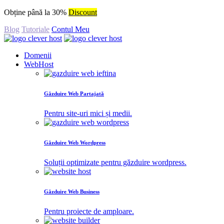
Obține până la 30%
Discount
Blog
Tutoriale
Contul Meu
Domenii
WebHost
Găzduire Web Partajată
Pentru site-uri mici și medii.
Găzduire Web Wordpress
Soluții optimizate pentru găzduire wordpress.
Găzduire Web Business
Pentru proiecte de amploare.