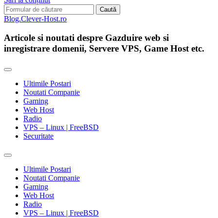
Search
for:
Blog.Clever-Host.ro
Articole si noutati despre Gazduire web si
inregistrare domenii, Servere VPS, Game Host etc.
Ultimile Postari
Noutati Companie
Gaming
Web Host
Radio
VPS – Linux | FreeBSD
Securitate
Toggle
search
Ultimile Postari
field
Noutati Companie
Gaming
Web Host
Radio
VPS – Linux | FreeBSD