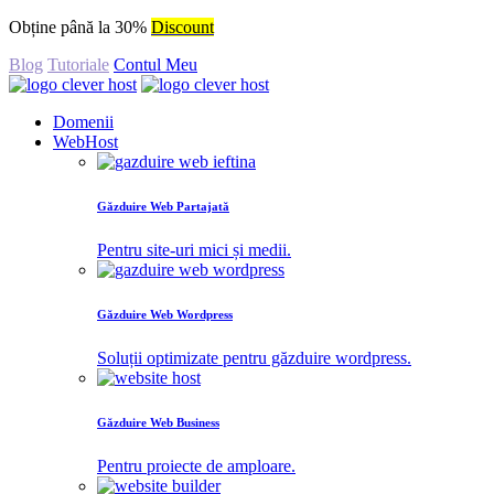
Obține până la 30%
Discount
Blog
Tutoriale
Contul Meu
Domenii
WebHost
Găzduire Web Partajată
Pentru site-uri mici și medii.
Găzduire Web Wordpress
Soluții optimizate pentru găzduire wordpress.
Găzduire Web Business
Pentru proiecte de amploare.