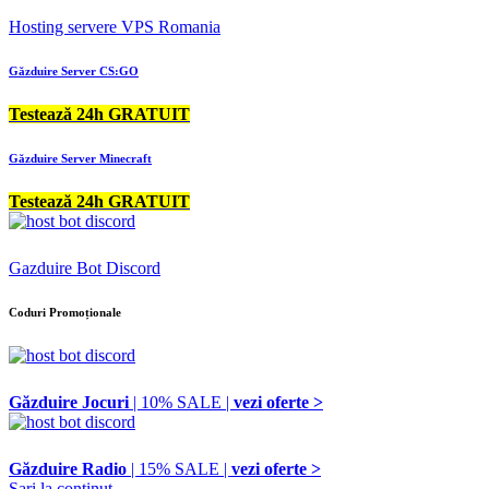
Hosting servere VPS Romania
Găzduire Server CS:GO
Testează 24h GRATUIT
Găzduire Server Minecraft
Testează 24h GRATUIT
Gazduire Bot Discord
Coduri Promoționale
Găzduire Jocuri
| 10% SALE |
vezi oferte >
Găzduire Radio
| 15% SALE |
vezi oferte >
Sari la conținut