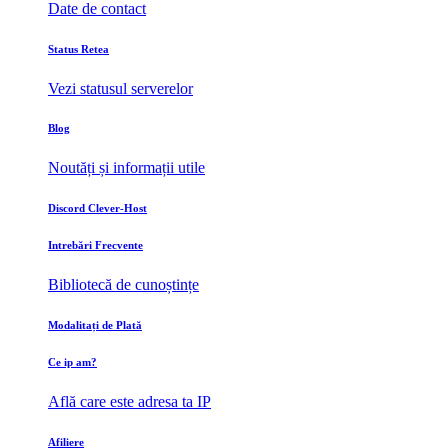
Date de contact
Status Retea
Vezi statusul serverelor
Blog
Noutăți și informații utile
Discord Clever-Host
Intrebări Frecvente
Bibliotecă de cunoștințe
Modalitați de Plată
Ce ip am?
Află care este adresa ta IP
Afiliere