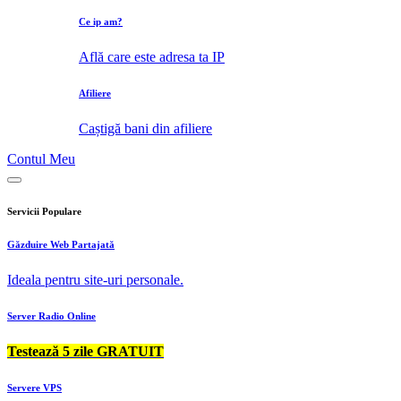
Ce ip am?
Află care este adresa ta IP
Afiliere
Caștigă bani din afiliere
Contul Meu
Servicii Populare
Găzduire Web Partajată
Ideala pentru site-uri personale.
Server Radio Online
Testează 5 zile GRATUIT
Servere VPS