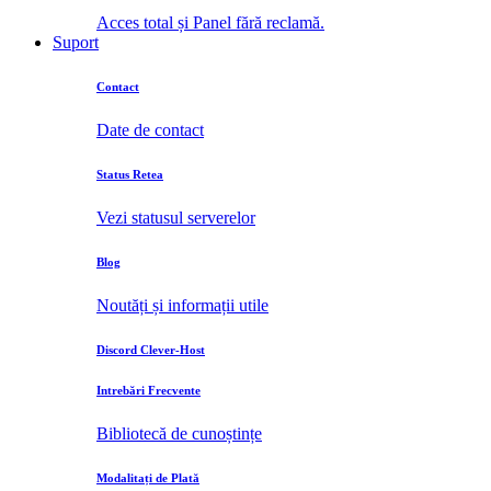
Acces total și Panel fără reclamă.
Suport
Contact
Date de contact
Status Retea
Vezi statusul serverelor
Blog
Noutăți și informații utile
Discord Clever-Host
Intrebări Frecvente
Bibliotecă de cunoștințe
Modalitați de Plată