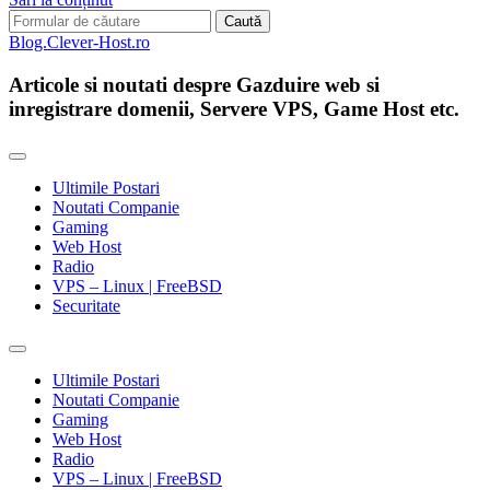
Search
for:
Blog.Clever-Host.ro
Articole si noutati despre Gazduire web si
inregistrare domenii, Servere VPS, Game Host etc.
Ultimile Postari
Noutati Companie
Gaming
Web Host
Radio
VPS – Linux | FreeBSD
Securitate
Toggle
search
Ultimile Postari
field
Noutati Companie
Gaming
Web Host
Radio
VPS – Linux | FreeBSD