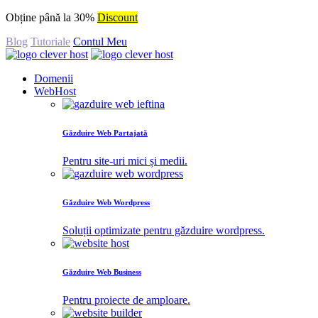
Obține până la 30%
Discount
Blog
Tutoriale
Contul Meu
Domenii
WebHost
Găzduire Web Partajată
Pentru site-uri mici și medii.
Găzduire Web Wordpress
Soluții optimizate pentru găzduire wordpress.
Găzduire Web Business
Pentru proiecte de amploare.