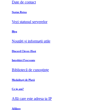
Date de contact
Status Retea
Vezi statusul serverelor
Blog
Noutăți și informații utile
Discord Clever-Host
Intrebări Frecvente
Bibliotecă de cunoștințe
Modalitați de Plată
Ce ip am?
Află care este adresa ta IP
Afiliere