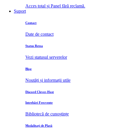
Acces total și Panel fără reclamă.
Suport
Contact
Date de contact
Status Retea
Vezi statusul serverelor
Blog
Noutăți și informații utile
Discord Clever-Host
Intrebări Frecvente
Bibliotecă de cunoștințe
Modalitați de Plată