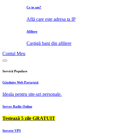
Ce ip am?
Află care este adresa ta IP
Afiliere
Caștigă bani din afiliere
Contul Meu
Servicii Populare
Găzduire Web Partajată
Ideala pentru site-uri personale.
Server Radio Online
Testează 5 zile GRATUIT
Servere VPS