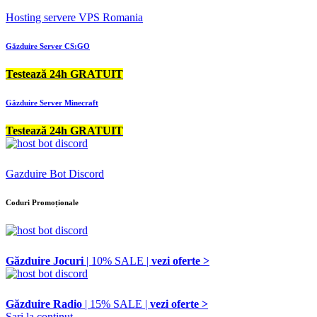
Hosting servere VPS Romania
Găzduire Server CS:GO
Testează 24h GRATUIT
Găzduire Server Minecraft
Testează 24h GRATUIT
Gazduire Bot Discord
Coduri Promoționale
Găzduire Jocuri
| 10% SALE |
vezi oferte >
Găzduire Radio
| 15% SALE |
vezi oferte >
Sari la conținut