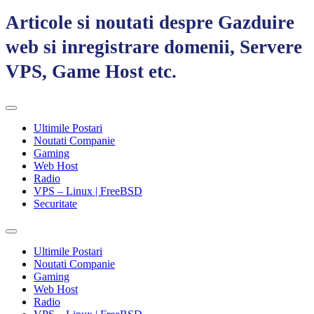
Articole si noutati despre Gazduire
web si inregistrare domenii, Servere
VPS, Game Host etc.
Ultimile Postari
Noutati Companie
Gaming
Web Host
Radio
VPS – Linux | FreeBSD
Securitate
Toggle
search
Ultimile Postari
field
Noutati Companie
Gaming
Web Host
Radio