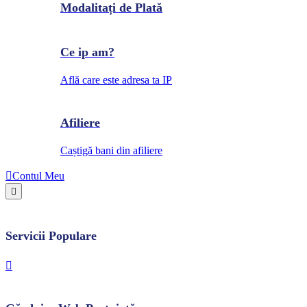
Modalitați de Plată
Ce ip am?
Află care este adresa ta IP
Afiliere
Caștigă bani din afiliere
Contul Meu
Servicii Populare