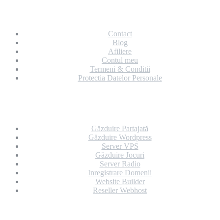
Despre Noi
Contact
Blog
Afiliere
Contul meu
Termeni & Conditii
Protectia Datelor Personale
Servicii
Găzduire Partajată
Găzduire Wordpress
Server VPS
Găzduire Jocuri
Server Radio
Inregistrare Domenii
Website Builder
Reseller Webhost
Date de contact