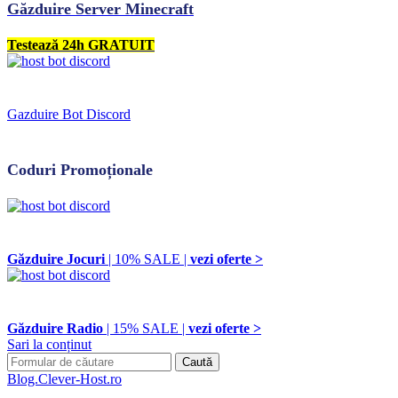
Găzduire Server Minecraft
Testează 24h GRATUIT
Gazduire Bot Discord
Coduri Promoționale
Găzduire Jocuri
| 10% SALE |
vezi oferte >
Găzduire Radio
| 15% SALE |
vezi oferte >
Sari la conținut
Search
for:
Blog.Clever-Host.ro