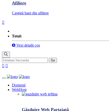
Afiliere
Caștigă bani din afiliere
Total:
Vezi detalii cos
Domenii
WebHost
Găzduire Web Partajată