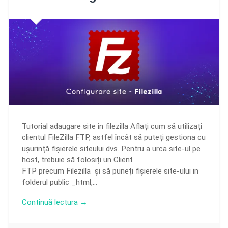
Tutorial adaugare site in filezilla Aflați cum să utilizați
clientul FileZilla FTP, astfel încât să puteți gestiona cu
ușurință fișierele siteului dvs. Pentru a urca site-ul pe
host, trebuie să folosiți un Client
FTP precum Filezilla și să puneți fișierele site-ului in
folderul public _html,…
Continuă lectura →