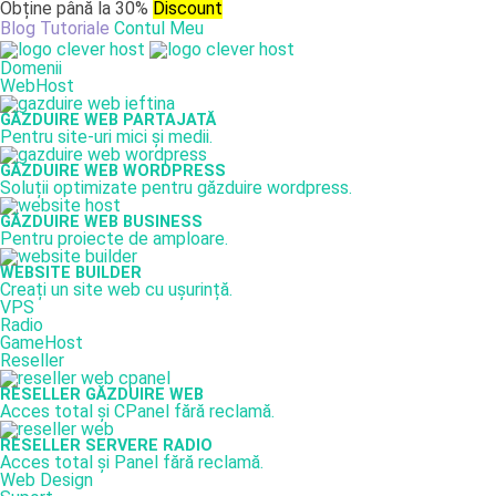
Obține până la 30%
Discount
Blog
Tutoriale
Contul Meu
Domenii
WebHost
GĂZDUIRE WEB PARTAJATĂ
Pentru site-uri mici și medii.
GĂZDUIRE WEB WORDPRESS
Soluții optimizate pentru găzduire wordpress.
GĂZDUIRE WEB BUSINESS
Pentru proiecte de amploare.
WEBSITE BUILDER
Creați un site web cu ușurință.
VPS
Radio
GameHost
Reseller
RESELLER GĂZDUIRE WEB
Acces total și CPanel fără reclamă.
RESELLER SERVERE RADIO
Acces total și Panel fără reclamă.
Web Design