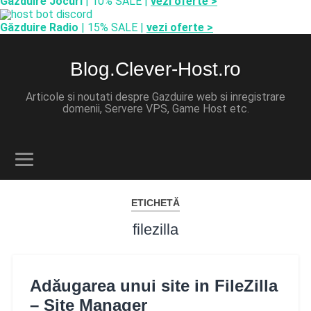
Găzduire Jocuri
| 10% SALE |
vezi oferte >
Găzduire Radio
| 15% SALE |
vezi oferte >
Blog.Clever-Host.ro
Articole si noutati despre Gazduire web si inregistrare
domenii, Servere VPS, Game Host etc.
ETICHETĂ
filezilla
Adăugarea unui site in FileZilla
– Site Manager