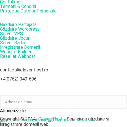
Contul meu
Termeni & Conditii
Protectia Datelor Personale
SERVICII
Găzduire Partajată
Găzduire Wordpress
Server VPS
Găzduire Jocuri
Server Radio
Inregistrare Domenii
Website Builder
Reseller Webhost
DATE DE CONTACT
contact@clever-host.ro
+4(0762) 040-696
NEWSLETTER
Aboneaza-te
Copyright © 2014-
Clever-Host
- Servicii de găzduire și
inregistrare domenii web.