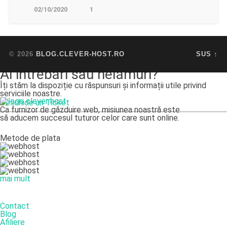
02/10/2020
1
© 2026
BLOG.CLEVER-HOST.RO
SUS ↑
Ai intrebări sau nelămuri?
Îți stăm la dispoziție cu răspunsuri și informații utile privind
serviciile noastre.
Deschide un Ticket
Ca furnizor de găzduire web, misiunea noastră este
să aducem succesul tuturor celor care sunt online.
Metode de plata
mai mult
DESPRE NOI
Contact
Blog
Afiliere