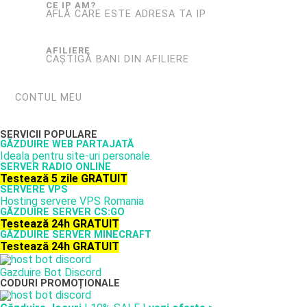
CE IP AM?
AFLĂ CARE ESTE ADRESA TA IP
AFILIERE
CAȘTIGĂ BANI DIN AFILIERE
CONTUL MEU
SERVICII POPULARE
GĂZDUIRE WEB PARTAJATĂ
Ideala pentru site-uri personale.
SERVER RADIO ONLINE
Testează 5 zile GRATUIT
SERVERE VPS
Hosting servere VPS Romania
GĂZDUIRE SERVER CS:GO
Testează 24h GRATUIT
GĂZDUIRE SERVER MINECRAFT
Testează 24h GRATUIT
Gazduire Bot Discord
CODURI PROMOȚIONALE